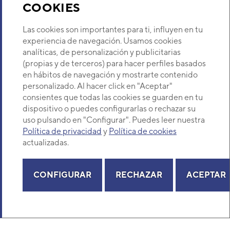
COOKIES
Potencia calorífica unidad 2
Sobre Nosotros
Potencia calorífica estancia 2
Las cookies son importantes para ti, influyen en tu
experiencia de navegación. Usamos cookies
Refrigerante
analíticas, de personalización y publicitarias
Descubre Eurofred
(propias y de terceros) para hacer perfiles basados
en hábitos de navegación y mostrarte contenido
Dónde Estamos
personalizado. Al hacer click en "Aceptar"
consientes que todas las cookies se guarden en tu
dispositivo o puedes configurarlas o rechazar su
¿Buscas un servicio técnico?
uso pulsando en "Configurar". Puedes leer nuestra
Provincia
Política de privacidad
y
Política de cookies
Selecciona provincia
actualizadas.
CONFIGURAR
RECHAZAR
ACEPTAR
Copyright© 2026 Eurofred S.A
Aviso legal
Política de Privacidad
Política de Cookies
Mapa Web