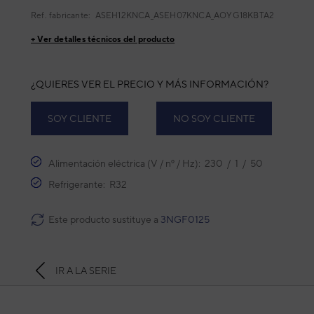
Ref. fabricante:
ASEH12KNCA_ASEH07KNCA_AOYG18KBTA2
+ Ver detalles técnicos del producto
¿QUIERES VER EL PRECIO Y MÁS INFORMACIÓN?
SOY CLIENTE
NO SOY CLIENTE
Alimentación eléctrica (V / nº / Hz): 230 / 1 / 50
Refrigerante: R32
Este producto sustituye a
3NGF0125
IR A LA SERIE