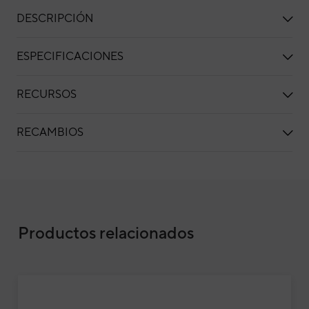
DESCRIPCIÓN
ESPECIFICACIONES
RECURSOS
RECAMBIOS
Aire acondicionado multisplit 2x1 Fujitsu 
Productos relacionados
Wi-Fi incluido
Air