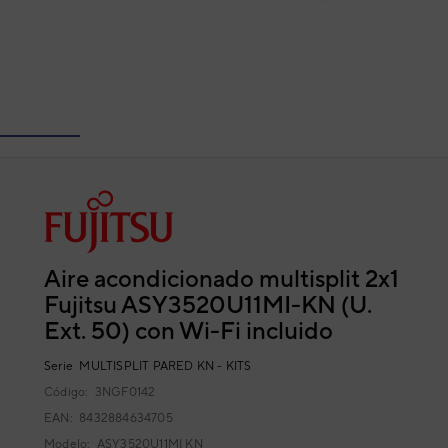
Aire acondicionado multisplit 2x1
Fujitsu ASY3520U11MI-KN (U.
Ext. 50) con Wi-Fi incluido
Serie
MULTISPLIT PARED KN - KITS
Código:
3NGF0142
EAN: 8432884634705
Modelo:
ASY3520U11MI KN