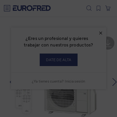
text.skipToContent
text.skipToNavigation
¿Eres un profesional y quieres
trabajar con nuestros productos?
DATE DE ALTA
¿Ya tienes cuenta?
Inicia sesión
prev