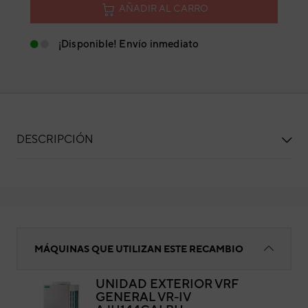
AÑADIR AL CARRO
¡Disponible! Envío inmediato
DESCRIPCIÓN
KIT SONDAS
MÁQUINAS QUE UTILIZAN ESTE RECAMBIO
UNIDAD EXTERIOR VRF
GENERAL VR-IV
KI