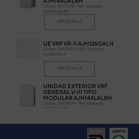
AJH144GALBH
Código:
3IVG0018
-
Ref. fabricante:
Cód
AJH144GALBH
Ref. 
VER DETALLE
UE VRF VR-II AJH126GALH
Código:
3IVG0009
-
Ref. fabricante:
AJH126GALH
Cable 1: 1600 mm. (l)
Cable
VER DETALLE
Cable 2: 1600 mm. (l)
UNIDAD EXTERIOR VRF
GENERAL V-III TIPO
MODULAR AJH144LALBH
Código:
3IVG6004
-
Ref. fabricante:
AJH144LALBH
VER DETALLE