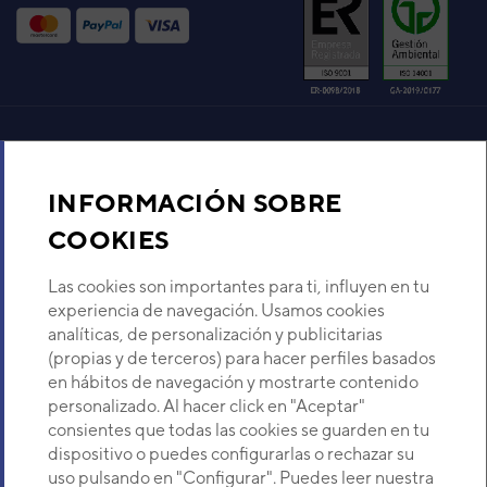
UE VRF VR-II AJY108GALH
Código:
3IVF0008
-
Ref. fabricante:
AJY108GALH
VER DETALLE
UNIDAD EXTERIOR VRF
Aire acondicionado y climatización
FUJITSU AIRSTAGE VR-IV
AJY144GALBH
INFORMACIÓN SOBRE
Código:
3IVF0018
-
Ref. fabricante:
Recambios
COOKIES
AJY144GALBH
VER DETALLE
Sobre Nosotros
Las cookies son importantes para ti, influyen en tu
experiencia de navegación. Usamos cookies
UNIDAD EXTERIOR VRF
analíticas, de personalización y publicitarias
Descubre Eurofred
FUJITSU AIRSTAGE V-III
(propias y de terceros) para hacer perfiles basados
AJY126LALBH
en hábitos de navegación y mostrarte contenido
Código:
3IVF6003
-
Ref. fabricante:
Dónde Estamos
personalizado. Al hacer click en "Aceptar"
AJY126LALBH
consientes que todas las cookies se guarden en tu
VER DETALLE
dispositivo o puedes configurarlas o rechazar su
¿Buscas un servicio técnico?
uso pulsando en "Configurar". Puedes leer nuestra