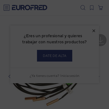
text.skipToContent
text.skipToNavigation
¿Eres un profesional y quieres
trabajar con nuestros productos?
DATE DE ALTA
¿Ya tienes cuenta?
Inicia sesión
prev
next