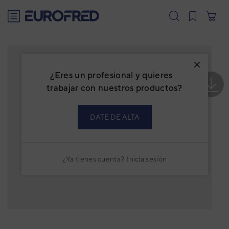
text.skipToContent
text.skipToNavigation
¿Eres un profesional y quieres
trabajar con nuestros productos?
DATE DE ALTA
¿Ya tienes cuenta?
Inicia sesión