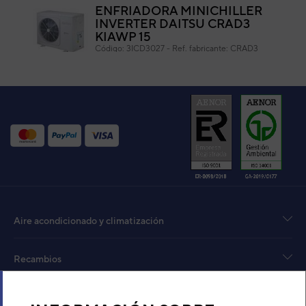
ENFRIADORA MINICHILLER
INVERTER DAITSU CRAD3
KIAWP 15
Código:
3ICD3027
-
Ref. fabricante:
CRAD3
KIAWP 15
VER DETALLE
ENFRIADORA MINICHILLER
INVERTER DAITSU CRAD3
KIAWP 35
Código:
3ICD3029
-
Ref. fabricante:
CRAD3
KIAWP 35
VER DETALLE
Aire acondicionado y climatización
ENFRIADORA MINICHILLER
INVERTER DAITSU CRAD3
KIAWP 50
Recambios
Código:
3ICD3030
-
Ref. fabricante:
CRAD3
KIAWP 50
Sobre Nosotros
VER DETALLE