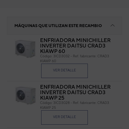
Junta
MÁQUINAS QUE UTILIZAN ESTE RECAMBIO
ENFRIADORA MINICHILLER
INVERTER DAITSU CRAD3
Jun
KIAWP 60
Código:
3ICD3032
-
Ref. fabricante:
CRAD3
Cód
KIAWP 60
Ref. 
VER DETALLE
ENFRIADORA MINICHILLER
INVERTER DAITSU CRAD3
KIAWP 25
Código:
3ICD3028
-
Ref. fabricante:
CRAD3
KIAWP 25
VER DETALLE