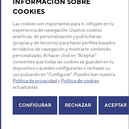
INFORMACIÓN SOBRE
COOKIES
Descubre Eurofred
ENFRIADORA MINICHILLER
INVERTER DAITSU CRAD3
Las cookies son importantes para ti, influyen en tu
KIAWP 55
Dónde Estamos
experiencia de navegación. Usamos cookies
Código:
3ICD3031
-
Ref. fabricante:
CRAD3
analíticas, de personalización y publicitarias
KIAWP 55
(propias y de terceros) para hacer perfiles basados
¿Buscas un servicio técnico?
VER DETALLE
en hábitos de navegación y mostrarte contenido
Provincia
personalizado. Al hacer click en "Aceptar"
Selecciona provincia
consientes que todas las cookies se guarden en tu
dispositivo o puedes configurarlas o rechazar su
uso pulsando en "Configurar". Puedes leer nuestra
Política de privacidad
y
Política de cookies
actualizadas.
Copyright© 2026 Eurofred S.A
Aviso legal
Política de Privacidad
Política de Cookies
Mapa Web
CONFIGURAR
RECHAZAR
ACEPTAR