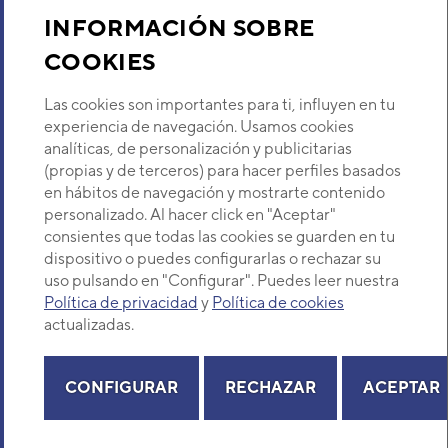
Sobre Nosotros
INFORMACIÓN SOBRE
UNIDAD INTERIOR VRF
COOKIES
Descubre Eurofred
CONDUCTO DE PRESIÓN
ESTÁTICA ALTA FUJITSU
Las cookies son importantes para ti, influyen en tu
GENERAL AIRSTAGE
Dónde Estamos
ARXC45GATH
experiencia de navegación. Usamos cookies
Código:
3IVN5024
-
Ref. fabricante:
analíticas, de personalización y publicitarias
ARXC45GATH
(propias y de terceros) para hacer perfiles basados
¿Buscas un servicio técnico?
en hábitos de navegación y mostrarte contenido
VER DETALLE
Provincia
personalizado. Al hacer click en "Aceptar"
Selecciona provincia
consientes que todas las cookies se guarden en tu
UNIDAD INTERIOR VRF
dispositivo o puedes configurarlas o rechazar su
CONDUCTO DE PRESIÓN
uso pulsando en "Configurar". Puedes leer nuestra
ESTÁTICA ALTA FUJITSU
Política de privacidad
y
Política de cookies
GENERAL AIRSTAGE
actualizadas.
ARXC60GATH
Código:
3IVN5025
-
Ref. fabricante:
Copyright© 2026 Eurofred S.A
ARXC60GTEH
Aviso legal
Política de Privacidad
Política de Cookies
Mapa Web
CONFIGURAR
RECHAZAR
ACEPTAR
VER DETALLE