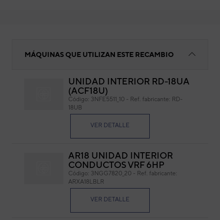
INTERRUPTOR ARXC60LATH
MÁQUINAS QUE UTILIZAN ESTE RECAMBIO
UNIDAD INTERIOR RD-18UA
(ACF18U)
IN
Código:
3NFE5511_10
-
Ref. fabricante:
RD-
18UB
Cód
Ref. 
VER DETALLE
AR18 UNIDAD INTERIOR
CONDUCTOS VRF 6HP
Código:
3NGG7820_20
-
Ref. fabricante:
ARXA18LBLR
VER DETALLE
Di�metro: 2 cm