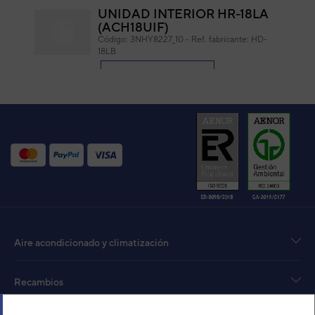
UNIDAD INTERIOR HR-18LA
(ACH18UIF)
Código:
3NHY8227_10
-
Ref. fabricante:
HD-
18LB
VER DETALLE
UI CONDUCTO COMPACT
ARXB07LALH
Código:
3IVN5000
-
Ref. fabricante:
ARXB07LALH
VER DETALLE
UNIDAD INTERIOR AIRE
ACONDICIONADO FUJITSU
Aire acondicionado y climatización
GENERAL VRF CONDUCTO
ARXC36GATH
Código:
3IVN5023
-
Ref. fabricante:
Recambios
ARXC36GATH
VER DETALLE