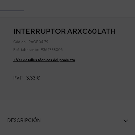
INTERRUPTOR ARXC60LATH
Código:
9AGF04179
Ref. fabricante:
9364788005
+ Ver detalles técnicos del producto
PVP -
3,33 €
DESCRIPCIÓN