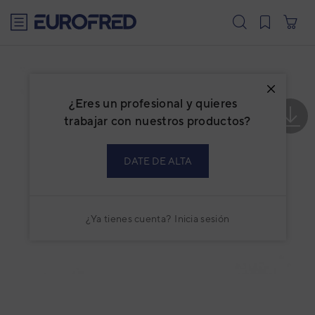
text.skipToContent
text.skipToNavigation
¿Eres un profesional y quieres
trabajar con nuestros productos?
DATE DE ALTA
¿Ya tienes cuenta?
Inicia sesión