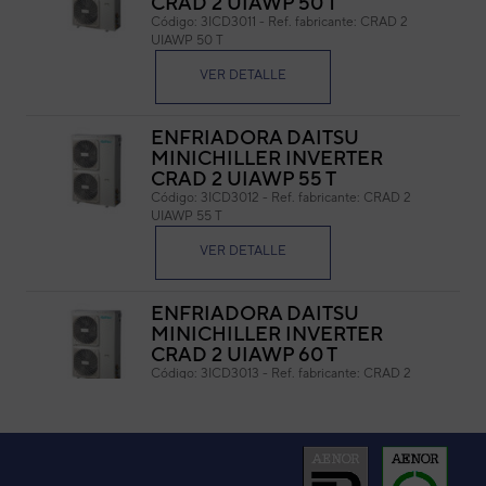
CRAD 2 UIAWP 50 T
Código:
3ICD3011
-
Ref. fabricante:
CRAD 2
Cód
UIAWP 50 T
Ref. 
VER DETALLE
ENFRIADORA DAITSU
MINICHILLER INVERTER
CRAD 2 UIAWP 55 T
Código:
3ICD3012
-
Ref. fabricante:
CRAD 2
UIAWP 55 T
VER DETALLE
ENFRIADORA DAITSU
MINICHILLER INVERTER
CRAD 2 UIAWP 60 T
Código:
3ICD3013
-
Ref. fabricante:
CRAD 2
UIAWP 60 T
VER DETALLE