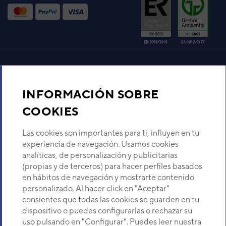
ENFRIADORA DAITSU
MINICHILLER INVERTER
CRAD 2 UIAWP 40
Código:
3ICD3009
-
Ref. fabricante:
CRAD 2
UIAWP 40
VER DETALLE
Aire acondicionado y climatización
ENFRIADORA MINICHILLER
INFORMACIÓN SOBRE
INVERTER DAITSU CRAD3
KIAWP 60
Recambios
COOKIES
Código:
3ICD3032
-
Ref. fabricante:
CRAD3
KIAWP 60
Sobre Nosotros
Las cookies son importantes para ti, influyen en tu
VER DETALLE
experiencia de navegación. Usamos cookies
analíticas, de personalización y publicitarias
Descubre Eurofred
ENFRIADORA MINICHILLER
(propias y de terceros) para hacer perfiles basados
INVERTER DAITSU CRAD3
en hábitos de navegación y mostrarte contenido
KIAWP 25
Dónde Estamos
personalizado. Al hacer click en "Aceptar"
Código:
3ICD3028
-
Ref. fabricante:
CRAD3
consientes que todas las cookies se guarden en tu
KIAWP 25
dispositivo o puedes configurarlas o rechazar su
¿Buscas un servicio técnico?
VER DETALLE
uso pulsando en "Configurar". Puedes leer nuestra