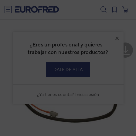
text.skipToContent
text.skipToNavigation
¿Eres un profesional y quieres
trabajar con nuestros productos?
DATE DE ALTA
¿Ya tienes cuenta?
Inicia sesión