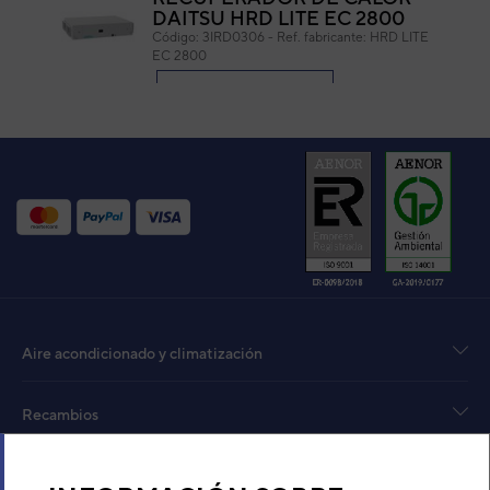
DAITSU HRD LITE EC 2800
Código:
3IRD0306
-
Ref. fabricante:
HRD LITE
EC 2800
VER DETALLE
Aire acondicionado y climatización
Recambios
Sobre Nosotros