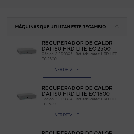
Intercambiador
MÁQUINAS QUE UTILIZAN ESTE RECAMBIO
RECUPERADOR DE CALOR
DAITSU HRD LITE EC 2500
Int
Código:
3IRD0305
-
Ref. fabricante:
HRD LITE
EC 2500
Cód
Ref. 
VER DETALLE
RECUPERADOR DE CALOR
DAITSU HRD LITE EC 1600
Código:
3IRD0304
-
Ref. fabricante:
HRD LITE
EC 1600
VER DETALLE
RECUPERADOR DE CALOR