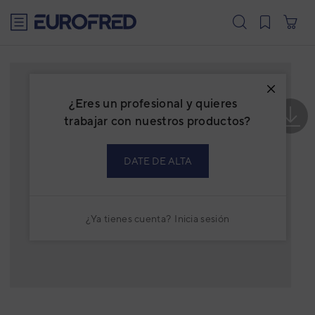
text.skipToContent
text.skipToNavigation
¿Eres un profesional y quieres
trabajar con nuestros productos?
DATE DE ALTA
¿Ya tienes cuenta?
Inicia sesión