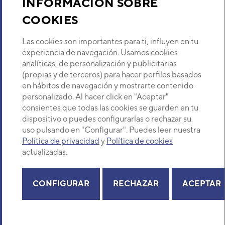
INFORMACIÓN SOBRE
COOKIES
Descubre Eurofred
Las cookies son importantes para ti, influyen en tu
Dónde Estamos
experiencia de navegación. Usamos cookies
analíticas, de personalización y publicitarias
(propias y de terceros) para hacer perfiles basados
¿Buscas un servicio técnico?
en hábitos de navegación y mostrarte contenido
Provincia
personalizado. Al hacer click en "Aceptar"
Selecciona provincia
consientes que todas las cookies se guarden en tu
dispositivo o puedes configurarlas o rechazar su
uso pulsando en "Configurar". Puedes leer nuestra
Política de privacidad
y
Política de cookies
actualizadas.
Copyright© 2026 Eurofred S.A
Aviso legal
Política de Privacidad
Política de Cookies
Mapa Web
CONFIGURAR
RECHAZAR
ACEPTAR