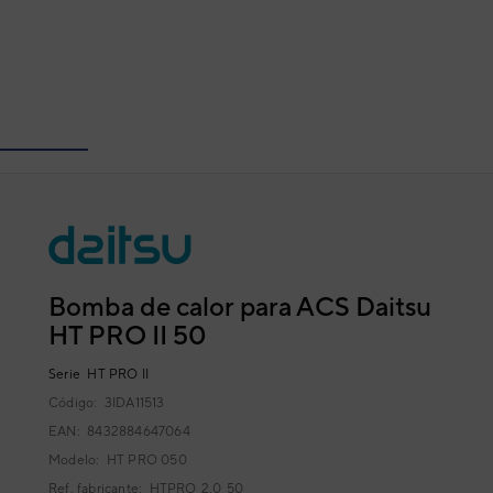
Bomba de calor para ACS Daitsu
HT PRO II 50
Serie
HT PRO II
Código:
3IDA11513
EAN: 8432884647064
Modelo:
HT PRO 050
Ref. fabricante:
HTPRO_2.0_50