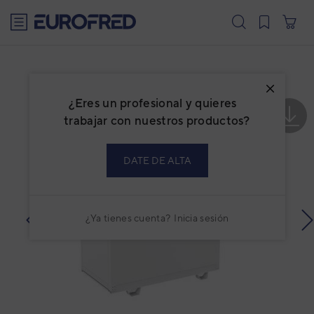
text.skipToContent
text.skipToNavigation
¿Eres un profesional y quieres
trabajar con nuestros productos?
DATE DE ALTA
¿Ya tienes cuenta?
Inicia sesión
prev