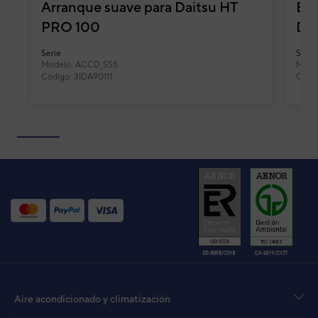
Arranque suave para Daitsu HT
Bom
PRO 100
Dai
Serie
Serie
Modelo: ACCD_SS5
Mode
Código: 3IDA90111
Códig
Aire acondicionado y climatización