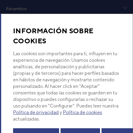
Recambios
Sobre Nosotros
INFORMACIÓN SOBRE
COOKIES
Descubre Eurofred
Las cookies son importantes para ti, influyen en tu
Dónde Estamos
experiencia de navegación. Usamos cookies
analíticas, de personalización y publicitarias
(propias y de terceros) para hacer perfiles basados
¿Buscas un servicio técnico?
en hábitos de navegación y mostrarte contenido
Provincia
personalizado. Al hacer click en "Aceptar"
Selecciona provincia
Bomba de calor para ACS Daitsu HT PRO II 
consientes que todas las cookies se guarden en tu
dispositivo o puedes configurarlas o rechazar su
uso pulsando en "Configurar". Puedes leer nuestra
HT
Política de privacidad
y
Política de cookies
Potencia calorífica Tº7/W60
actualizadas.
COP Tº7/W60
Copyright© 2026 Eurofred S.A
Potencia calorífica Tº-7/W60
Aviso legal
Política de Privacidad
Política de Cookies
Mapa Web