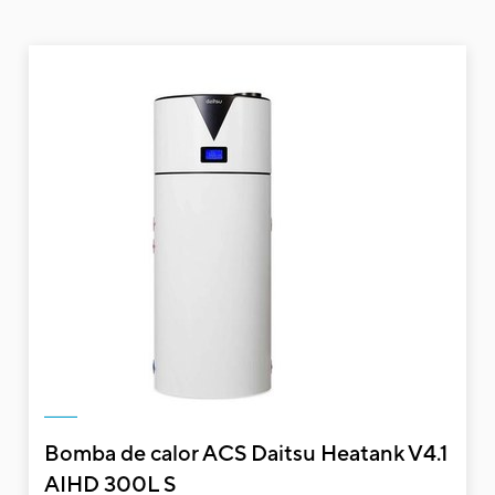
Bomba de calor ACS Daitsu Heatank V4.1
AIHD 300L S