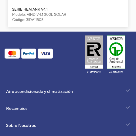
Bomba de calor ACS Daitsu Heatank V4 AIH
SERIE HEATANK V4.1
Modelo: AIHD V4.1 300L SOLAR
Heatank
Código: 3IDA11508
Potencia calorífica
Capacidad del depósito
Consumo eléctrico
Intensidad absorbida
Alimentación eléctrica
V
Descarga de aire
Compresor
Volumen de aire
Temperatura salida agua
Presión de operación (min/máx)
Aire acondicionado y climatización
Nivel sonoro
COPdhw EN 16147 clima medio
Conexiones hidráulicas
Recambios
Clasificación energética
Eficiencia energética estacional
Sobre Nosotros
Perfil de carga
Rango de funcionamiento