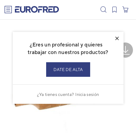
text.skipToContent
text.skipToNavigation
¿Eres un profesional y quieres
trabajar con nuestros productos?
DATE DE ALTA
¿Ya tienes cuenta?
Inicia sesión