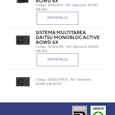
AOWD 6X
Código:
3IDA02301
-
Ref. fabricante:
AOWD-
Cód
MB-AT6
Ref. 
VER DETALLE
SISTEMA MULTITAREA
DAITSU MONOBLOC ACTIVE
AOWD 6X
Código:
3IDA02396
-
Ref. fabricante:
AOWD-
MB-AT6
VER DETALLE
Código:
3IDA02398_10
-
Ref. fabricante:
AOWD-MB-AT10T
VER DETALLE