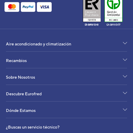
Código:
3IDA02397_10
-
Ref. fabricante:
AOWD-MB-AT10
VER DETALLE
Aire acondicionado y climatización
Recambios
Sobre Nosotros
Descubre Eurofred
Dónde Estamos
¿Buscas un servicio técnico?