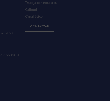
Trabaja con nosotros
Calidad
Canal ético
CONTACTAR
menat,97
 93 299 83 31
Aviso legal
Política de Privacidad
Política de Cookies
Mapa Web