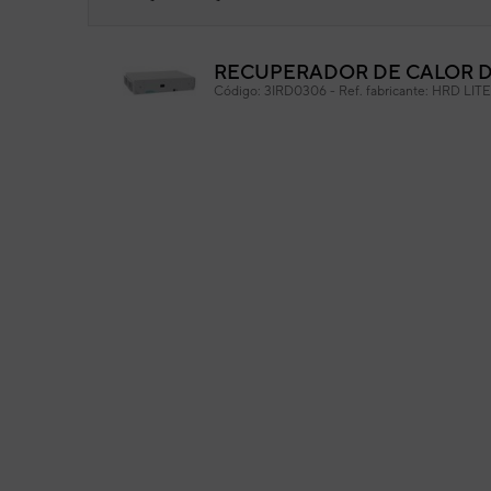
RECUPERADOR DE CALOR DA
Fil
Código:
3IRD0306
-
Ref. fabricante:
HRD LITE
Cód
Ref. 