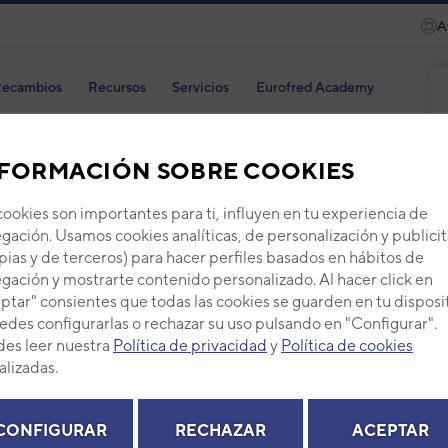
A
ecambios
Recursos
Servicios
Eurofred Academy
FORMACIÓN SOBRE COOKIES
cookies son importantes para ti, influyen en tu experiencia de
gación. Usamos cookies analíticas, de personalización y publicit
Filtr
pias y de terceros) para hacer perfiles basados en hábitos de
gación y mostrarte contenido personalizado. Al hacer click en
Código
ptar" consientes que todas las cookies se guarden en tu disposi
Ref. fab
edes configurarlas o rechazar su uso pulsando en "Configurar".
+ Ver de
es leer nuestra
Política de privacidad
y
Política de cookies
alizadas.
PVP -
CONFIGURAR
RECHAZAR
ACEPTAR