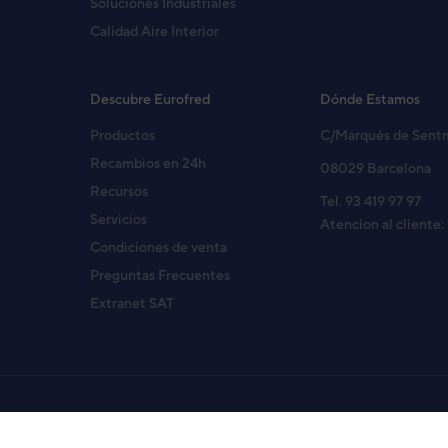
Soluciones Industriales
Calidad Aire Interior
Descubre Eurofred
Dónde Estamos
Productos
C/Marqués de Sent
Recambios en 24h
08029 Barcelona
Recursos
Tel. 93 419 97 97
Servicios
Atencion al cliente:
Condiciones de venta
Preguntas Frecuentes
Extranet SAT
Copyright© 2026 Eurofred S.A