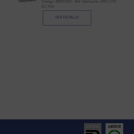
Código:
3IRD0301
-
Ref. fabricante:
HRD LITE
EC 700
Cód
Ref. 
VER DETALLE