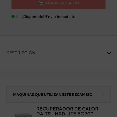
AÑADIR AL CARRO
¡Disponible! Envío inmediato
DESCRIPCIÓN
Filtro
MÁQUINAS QUE UTILIZAN ESTE RECAMBIO
RECUPERADOR DE CALOR
DAITSU HRD LITE EC 700
Fil