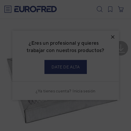
text.skipToContent
text.skipToNavigation
¿Eres un profesional y quieres
trabajar con nuestros productos?
DATE DE ALTA
¿Ya tienes cuenta?
Inicia sesión