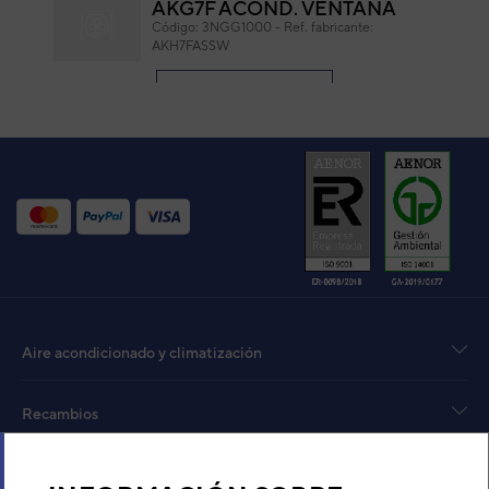
AKG7F ACOND. VENTANA
Código:
3NGG1000
-
Ref. fabricante:
AKH7FASSW
VER DETALLE
AKG9F ACOND.VENTANA
Código:
3NGG1010_20
-
Ref. fabricante:
AKH9FBSSW
VER DETALLE
Aire acondicionado y climatización
Recambios
Sobre Nosotros