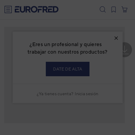
text.skipToContent
text.skipToNavigation
¿Eres un profesional y quieres
trabajar con nuestros productos?
DATE DE ALTA
¿Ya tienes cuenta?
Inicia sesión