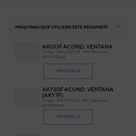
FILTRO U.EXT.AMH13FBG-W
MÁQUINAS QUE UTILIZAN ESTE RECAMBIO
AKG13F ACOND. VENTANA
FI
Código:
3NGG1022_10
-
Ref. fabricante:
AMH13FBGW
Cód
Ref. 
VER DETALLE
AKY20F ACOND. VENTANA
(AKY7F)
Código:
3NGF1000_10
-
Ref. fabricante:
AKY7FASSW
VER DETALLE