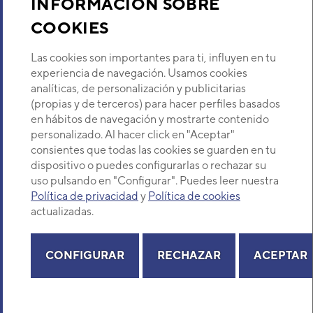
INFORMACIÓN SOBRE
COOKIES
Descubre Eurofred
Las cookies son importantes para ti, influyen en tu
Dónde Estamos
experiencia de navegación. Usamos cookies
analíticas, de personalización y publicitarias
(propias y de terceros) para hacer perfiles basados
¿Buscas un servicio técnico?
en hábitos de navegación y mostrarte contenido
Provincia
personalizado. Al hacer click en "Aceptar"
Selecciona provincia
consientes que todas las cookies se guarden en tu
dispositivo o puedes configurarlas o rechazar su
uso pulsando en "Configurar". Puedes leer nuestra
Política de privacidad
y
Política de cookies
actualizadas.
Copyright© 2026 Eurofred S.A
Aviso legal
Política de Privacidad
Política de Cookies
Mapa Web
CONFIGURAR
RECHAZAR
ACEPTAR