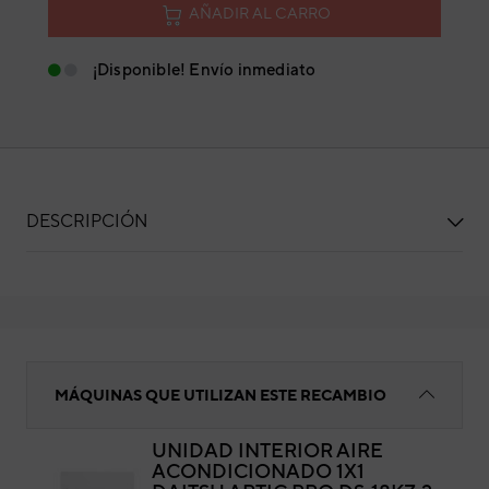
AÑADIR AL CARRO
¡Disponible! Envío inmediato
DESCRIPCIÓN
Filtro aire
MÁQUINAS QUE UTILIZAN ESTE RECAMBIO
UNIDAD INTERIOR AIRE
ACONDICIONADO 1X1
Filt