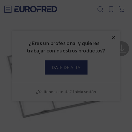
text.skipToContent
text.skipToNavigation
¿Eres un profesional y quieres
trabajar con nuestros productos?
DATE DE ALTA
¿Ya tienes cuenta?
Inicia sesión