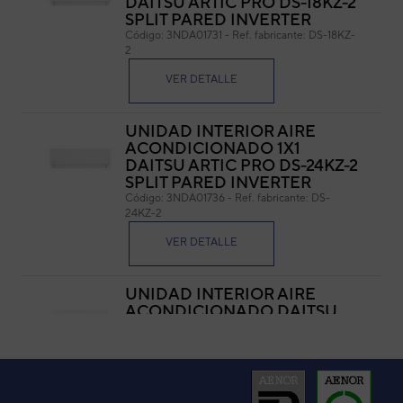
DAITSU ARTIC PRO DS-18KZ-2
SPLIT PARED INVERTER
Cód
Código:
3NDA01731
-
Ref. fabricante:
DS-18KZ-
Ref. 
2
VER DETALLE
UNIDAD INTERIOR AIRE
ACONDICIONADO 1X1
DAITSU ARTIC PRO DS-24KZ-2
SPLIT PARED INVERTER
Código:
3NDA01736
-
Ref. fabricante:
DS-
24KZ-2
VER DETALLE
UNIDAD INTERIOR AIRE
ACONDICIONADO DAITSU
ARTIC DS-18KZ SPLIT PARED
INVERTER
Código:
3NDA01711
-
Ref. fabricante:
DS-18KZ
VER DETALLE