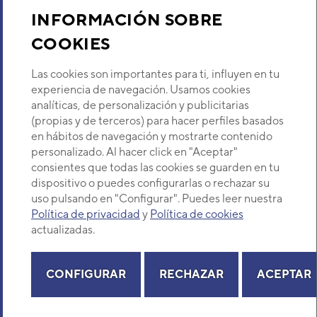
Sobre Nosotros
Código:
3NDA02060
-
Ref. fabricante:
DGF-
INFORMACIÓN SOBRE
12K
COOKIES
VER DETALLE
Descubre Eurofred
Las cookies son importantes para ti, influyen en tu
UNIDAD INTERIOR
Dónde Estamos
experiencia de navegación. Usamos cookies
AQUATERMIC MULTI-
analíticas, de personalización y publicitarias
HYBRID SUELO/TECHO
(propias y de terceros) para hacer perfiles basados
AQFC09
¿Buscas un servicio técnico?
en hábitos de navegación y mostrarte contenido
Código:
3IAA0500
-
Ref. fabricante:
AQFC09
Provincia
personalizado. Al hacer click en "Aceptar"
VER DETALLE
Selecciona provincia
consientes que todas las cookies se guarden en tu
dispositivo o puedes configurarlas o rechazar su
uso pulsando en "Configurar". Puedes leer nuestra
UNIDAD INTERIOR AIRE
ACONDICIONADO
Política de privacidad
y
Política de cookies
MULTISPLIT SUELO 5X1
actualizadas.
DAITSU AGD09K2
Copyright© 2026 Eurofred S.A
Código:
3NDA02062
-
Ref. fabricante:
DGF-
Aviso legal
Política de Privacidad
Política de Cookies
Mapa Web
09K-2
CONFIGURAR
RECHAZAR
ACEPTAR
VER DETALLE