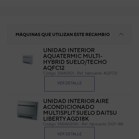
Filtro aire
MÁQUINAS QUE UTILIZAN ESTE RECAMBIO
UNIDAD INTERIOR
AQUATERMIC MULTI-
Filt
HYBRID SUELO/TECHO
AQFC12
Cód
Código:
3IAA0501
-
Ref. fabricante:
AQFC12
Ref. 
VER DETALLE
UNIDAD INTERIOR AIRE
ACONDICIONADO
MULTISPLIT SUELO DAITSU
LIBERTY AGD18K
Código:
3NDA02061
-
Ref. fabricante:
DGF-18K
VER DETALLE