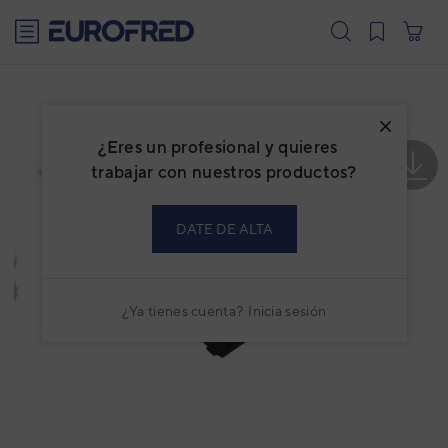
text.skipToContent
text.skipToNavigation
¿Eres un profesional y quieres
trabajar con nuestros productos?
DATE DE ALTA
¿Ya tienes cuenta?
Inicia sesión