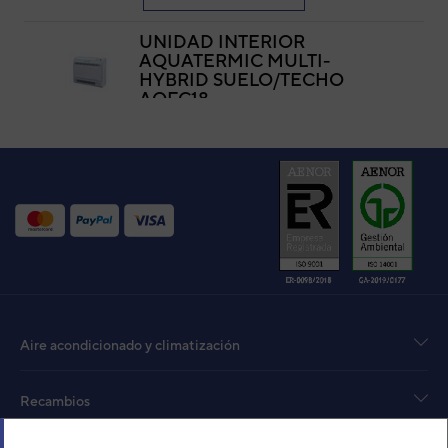
UNIDAD INTERIOR
AQUATERMIC MULTI-
HYBRID SUELO/TECHO
AQFC18
Código:
3IAA0502
-
Ref. fabricante:
AQFC18
VER DETALLE
UNIDAD INTERIOR AIRE
ACONDICIONADO
MULTISPLIT SUELO DAITSU
LIBERTY AGD09K
Código:
3NDA02059
-
Ref. fabricante:
DGF-
09K
VER DETALLE
Aire acondicionado y climatización
UNIDAD INTERIOR AIRE
Recambios
ACONDICIONADO
MULTISPLIT SUELO DAITSU
LIBERTY AGD12K