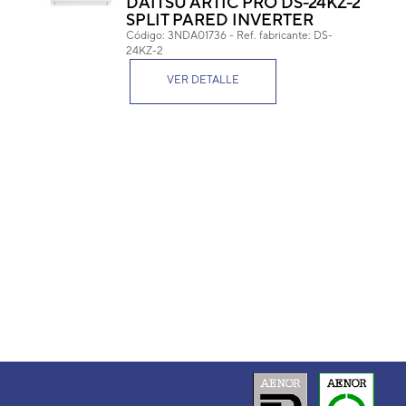
DAITSU ARTIC PRO DS-24KZ-2
SPLIT PARED INVERTER
Cód
Código:
3NDA01736
-
Ref. fabricante:
DS-
Ref. 
24KZ-2
VER DETALLE