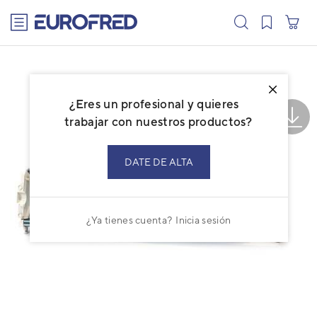
text.skipToContent
text.skipToNavigation
¿Eres un profesional y quieres
trabajar con nuestros productos?
DATE DE ALTA
¿Ya tienes cuenta?
Inicia sesión