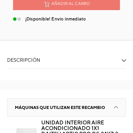
AÑADIR AL CARRO
¡Disponible! Envío inmediato
DESCRIPCIÓN
Evaporador
MÁQUINAS QUE UTILIZAN ESTE RECAMBIO
UNIDAD INTERIOR AIRE
ACONDICIONADO 1X1
Eva