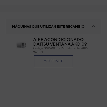
Evaporador
MÁQUINAS QUE UTILIZAN ESTE RECAMBIO
AIRE ACONDICIONADO
DAITSU VENTANA AKD 09
Eva
Código:
3NDA1033
-
Ref. fabricante:
AKD-
9AFDN
Cód
Ref. 
VER DETALLE