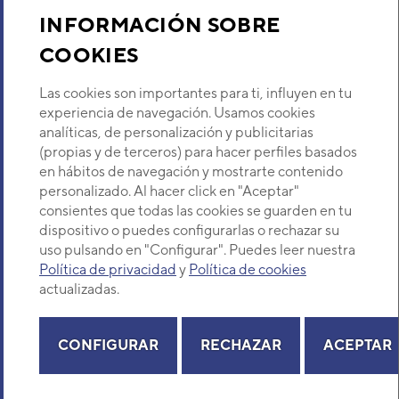
Sobre Nosotros
INFORMACIÓN SOBRE
COOKIES
Descubre Eurofred
Las cookies son importantes para ti, influyen en tu
Dónde Estamos
experiencia de navegación. Usamos cookies
analíticas, de personalización y publicitarias
(propias y de terceros) para hacer perfiles basados
¿Buscas un servicio técnico?
en hábitos de navegación y mostrarte contenido
Provincia
personalizado. Al hacer click en "Aceptar"
Selecciona provincia
consientes que todas las cookies se guarden en tu
dispositivo o puedes configurarlas o rechazar su
uso pulsando en "Configurar". Puedes leer nuestra
Política de privacidad
y
Política de cookies
actualizadas.
Copyright© 2026 Eurofred S.A
Aviso legal
Política de Privacidad
Política de Cookies
Mapa Web
CONFIGURAR
RECHAZAR
ACEPTAR