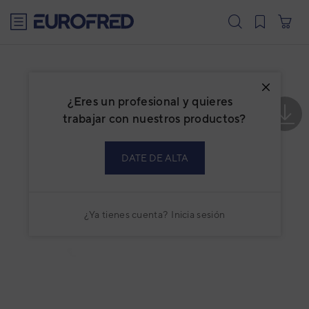
text.skipToContent
text.skipToNavigation
¿Eres un profesional y quieres
trabajar con nuestros productos?
DATE DE ALTA
¿Ya tienes cuenta?
Inicia sesión