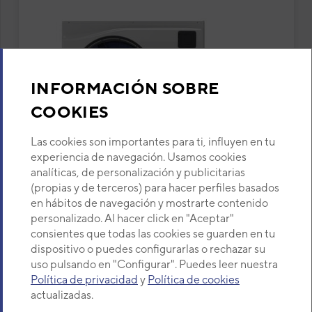
INFORMACIÓN SOBRE
COOKIES
Las cookies son importantes para ti, influyen en tu
experiencia de navegación. Usamos cookies
analíticas, de personalización y publicitarias
(propias y de terceros) para hacer perfiles basados
en hábitos de navegación y mostrarte contenido
Bomba de calor para piscinas Daitsu
personalizado. Al hacer click en "Aceptar"
Coral II SWD 80 K
consientes que todas las cookies se guarden en tu
dispositivo o puedes configurarlas o rechazar su
SERIE CORAL II
uso pulsando en "Configurar". Puedes leer nuestra
Modelo: SWD 80 K
Código: 3IDA45515
Política de privacidad
y
Política de cookies
actualizadas.