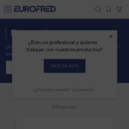
text.skipToContent
text.skipToNavigation
Frío y calor
¿Eres un profesional y quieres
Una solución que ofrece la máxima comodidad y ahorro
trabajar con nuestros productos?
energético gracias a su eficiencia energética.
DATE DE ALTA
PRODUCTOS
SERIES
¿Ya tienes cuenta?
Inicia sesión
FILTRAR
0
ORDENAR
8 Productos