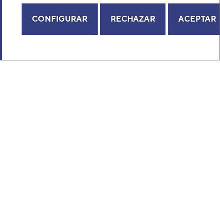
CONFIGURAR
RECHAZAR
ACEPTAR
Aire acondicionado y climatización
Recambios
Sobre Nosotros
Descubre Eurofred
Dónde Estamos