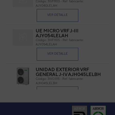
Código:
3IVF1103
-
Ref. fabricante:
AJY040LELAH
Cód
Ref. 
VER DETALLE
UE MICRO VRF J-III
AJY054LELAH
Código:
3IVF1105
-
Ref. fabricante:
AJY054LELAH
VER DETALLE
UNIDAD EXTERIOR VRF
GENERAL J-IV AJH045LELBH
Código:
3IVG1115
-
Ref. fabricante:
AJH045LELBH
VER DETALLE
UNIDAD EXTERIOR VRF
FUJITSU MICRO AIRSTAGE J-