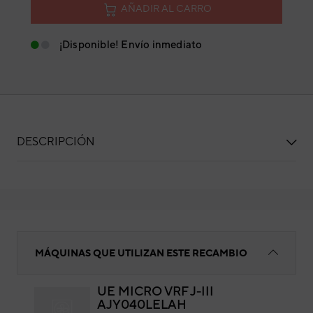
AÑADIR AL CARRO
¡Disponible! Envío inmediato
DESCRIPCIÓN
DISIPADOR
MÁQUINAS QUE UTILIZAN ESTE RECAMBIO
UE MICRO VRF J-III
AJY040LELAH
DI