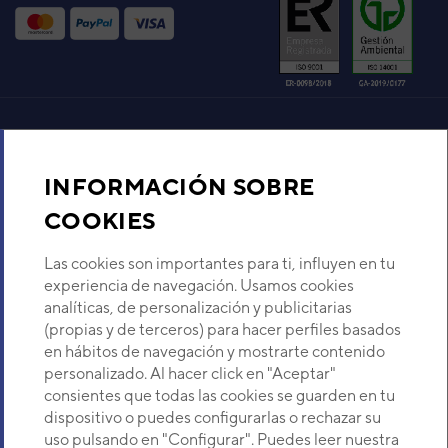
IV AJY045LELBH
Código:
3IVF1115
-
Ref. fabricante:
AJY045LELBH
VER DETALLE
UNIDAD EXTERIOR VRF
Aire acondicionado y climatización
FUJITSU MICRO AIRSTAGE J-
IV AJY054LELBH
INFORMACIÓN SOBRE
Código:
3IVF1116
-
Ref. fabricante:
Recambios
AJY054LELBH
COOKIES
VER DETALLE
Sobre Nosotros
Las cookies son importantes para ti, influyen en tu
experiencia de navegación. Usamos cookies
UE MICRO VRF J-III
analíticas, de personalización y publicitarias
AJY045LELAH
Descubre Eurofred
(propias y de terceros) para hacer perfiles basados
Código:
3IVF1104
-
Ref. fabricante:
en hábitos de navegación y mostrarte contenido
AJY045LELAH
Dónde Estamos
personalizado. Al hacer click en "Aceptar"
VER DETALLE
consientes que todas las cookies se guarden en tu
dispositivo o puedes configurarlas o rechazar su
¿Buscas un servicio técnico?
uso pulsando en "Configurar". Puedes leer nuestra
UNIDAD EXTERIOR VRF