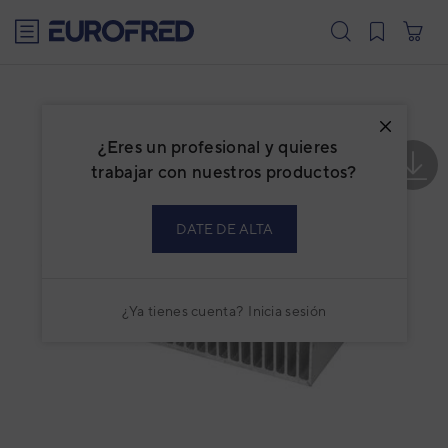
text.skipToContent
text.skipToNavigation
¿Eres un profesional y quieres
trabajar con nuestros productos?
DATE DE ALTA
¿Ya tienes cuenta?
Inicia sesión