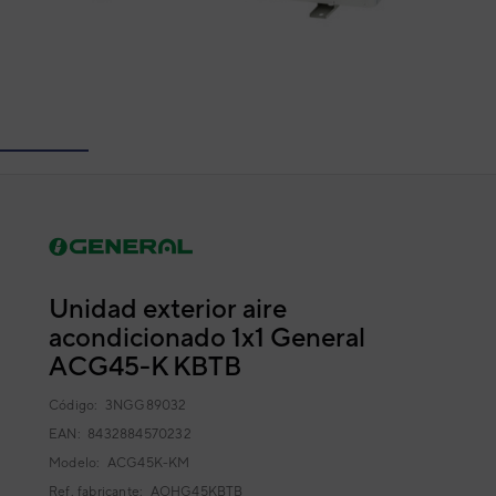
Unidad exterior aire
acondicionado 1x1 General
ACG45-K KBTB
Código:
3NGG89032
EAN: 8432884570232
Modelo:
ACG45K-KM
Ref. fabricante:
AOHG45KBTB