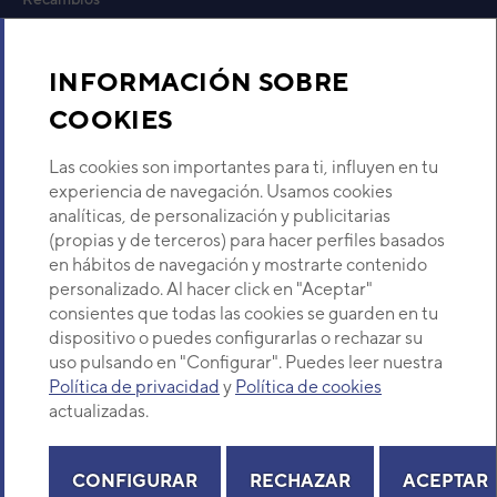
Sobre Nosotros
INFORMACIÓN SOBRE
COOKIES
Descubre Eurofred
Las cookies son importantes para ti, influyen en tu
Dónde Estamos
experiencia de navegación. Usamos cookies
analíticas, de personalización y publicitarias
(propias y de terceros) para hacer perfiles basados
¿Buscas un servicio técnico?
en hábitos de navegación y mostrarte contenido
Provincia
personalizado. Al hacer click en "Aceptar"
Selecciona provincia
consientes que todas las cookies se guarden en tu
dispositivo o puedes configurarlas o rechazar su
uso pulsando en "Configurar". Puedes leer nuestra
Política de privacidad
y
Política de cookies
actualizadas.
Copyright© 2026 Eurofred S.A
Aviso legal
Política de Privacidad
Política de Cookies
Mapa Web
CONFIGURAR
RECHAZAR
ACEPTAR