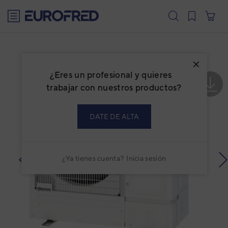
text.skipToContent
text.skipToNavigation
¿Eres un profesional y quieres
trabajar con nuestros productos?
DATE DE ALTA
¿Ya tienes cuenta?
Inicia sesión
prev