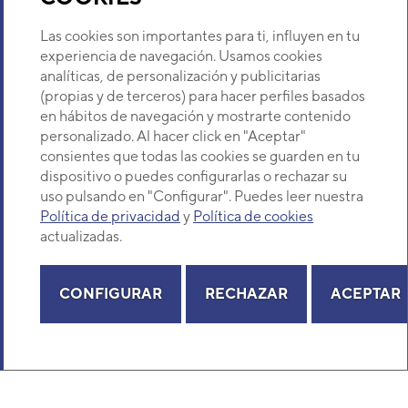
Sobre Nosotros
Las cookies son importantes para ti, influyen en tu
experiencia de navegación. Usamos cookies
analíticas, de personalización y publicitarias
Descubre Eurofred
(propias y de terceros) para hacer perfiles basados
en hábitos de navegación y mostrarte contenido
Dónde Estamos
personalizado. Al hacer click en "Aceptar"
consientes que todas las cookies se guarden en tu
dispositivo o puedes configurarlas o rechazar su
¿Buscas un servicio técnico?
uso pulsando en "Configurar". Puedes leer nuestra
Provincia
Política de privacidad
y
Política de cookies
Unidad exterior aire acondicionado 1x1 Dai
Selecciona provincia
actualizadas.
Conductos
CONFIGURAR
RECHAZAR
ACEPTAR
Potencia frigorífica
Potencia calorífica
Copyright© 2026 Eurofred S.A
Consumo eléctrico frío / calor
Aviso legal
Política de Privacidad
Política de Cookies
Mapa Web
EER / COP
SEER / SCOP
Clase energética frío / calor