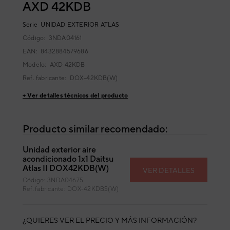
AXD 42KDB
Serie
UNIDAD EXTERIOR ATLAS
Código:
3NDA04161
EAN: 8432884579686
Modelo:
AXD 42KDB
Ref. fabricante:
DOX-42KDB(W)
+ Ver detalles técnicos del producto
Producto similar recomendado:
Unidad exterior aire
acondicionado 1x1 Daitsu
Atlas II DOX42KDB(W)
VER DETALLES
Código: 3NDA04675
Ref. fabricante: DOX-42KDBS(W)
¿QUIERES VER EL PRECIO Y MÁS INFORMACIÓN?