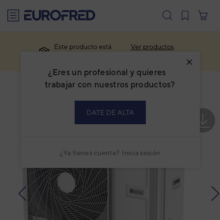
text.skipToContent
text.skipToNavigation
Este producto está
Ver productos
descatalogado.
similares
¿Eres un profesional y quieres
trabajar con nuestros productos?
DATE DE ALTA
¿Ya tienes cuenta?
Inicia sesión
prev