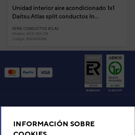
Unidad interior aire acondicionado 1x1
Daitsu Atlas split conductos In...
SERIE CONDUCTOS ATLAS
Modelo: ACD 42K DB
Código: 3NDA04286
Aire acondicionado y climatización
INFORMACIÓN SOBRE
Recambios
COOKIES