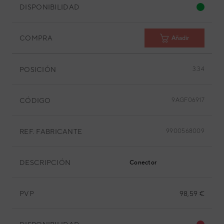
DISPONIBILIDAD
COMPRA
Añadir
POSICIÓN
3.34
CÓDIGO
9AGF06917
REF. FABRICANTE
9900568009
DESCRIPCIÓN
Conector
PVP
98,59 €