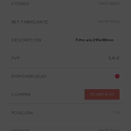
CÓDIGO
9AGF04802
REF. FABRICANTE
9379574006
DESCRIPCIÓN
Filtro aire 290x180mm
PVP
5,15 €
DISPONIBILIDAD
COMPRA
RECIBIR AVISO
POSICIÓN
3.A
CÓDIGO
9AGF05033