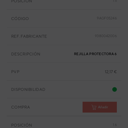
POSICIÓN
1.5
CÓDIGO
9AGF05246
REF. FABRICANTE
9380042006
DESCRIPCIÓN
REJILLA PROTECTORA 675X20
PVP
12,17 €
DISPONIBILIDAD
COMPRA
Añadir
POSICIÓN
1.6