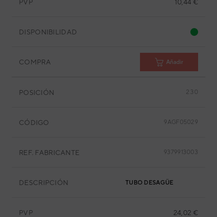
PVP
10,44 €
DISPONIBILIDAD
COMPRA
Añadir
POSICIÓN
2.30
CÓDIGO
9AGF05029
REF. FABRICANTE
9379913003
DESCRIPCIÓN
TUBO DESAGÜE
PVP
24,02 €