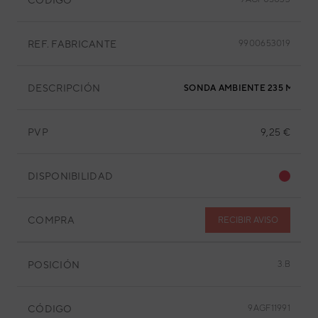
REF. FABRICANTE
9900653019
DESCRIPCIÓN
SONDA AMBIENTE 235 MM
PVP
9,25 €
DISPONIBILIDAD
COMPRA
RECIBIR AVISO
POSICIÓN
3.B
CÓDIGO
9AGF11991