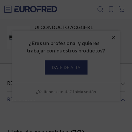
text.skipToContent
text.skipToNavigation
UI CONDUCTO ACG14-KL
ARXG14KLLAP
¿Eres un profesional y quieres
Familia: ACGECOBI
Marca:
GENERAL
trabajar con nuestros productos?
Código: 3NGG89006
Ref. fabricante: ARXG14KLLAP
DATE DE ALTA
RECURSOS
¿Ya tienes cuenta?
Inicia sesión
RECAMBIOS