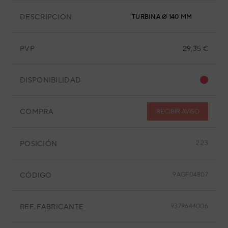
DESCRIPCIÓN
TURBINA Ø 140 MM
PVP
29,35 €
DISPONIBILIDAD
COMPRA
RECIBIR AVISO
POSICIÓN
2.23
CÓDIGO
9AGF04807
REF. FABRICANTE
9379644006