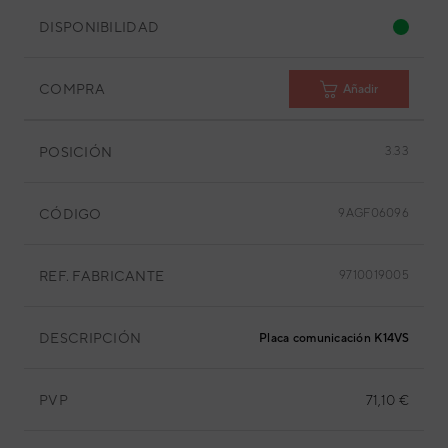
DISPONIBILIDAD
COMPRA
Añadir
POSICIÓN
3.33
CÓDIGO
9AGF06096
REF. FABRICANTE
9710019005
DESCRIPCIÓN
Placa comunicación K14VS-140
PVP
71,10 €