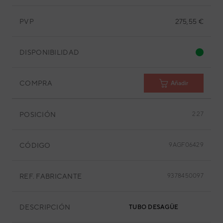
PVP
275,55 €
DISPONIBILIDAD
COMPRA
Añadir
POSICIÓN
2.27
CÓDIGO
9AGF06429
REF. FABRICANTE
9378450097
DESCRIPCIÓN
TUBO DESAGÜE