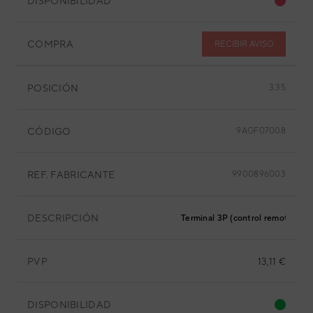
DISPONIBILIDAD
COMPRA
RECIBIR AVISO
POSICIÓN
3.35
CÓDIGO
9AGF07008
REF. FABRICANTE
9900896003
DESCRIPCIÓN
Terminal 3P (control remoto con 
PVP
13,11 €
DISPONIBILIDAD