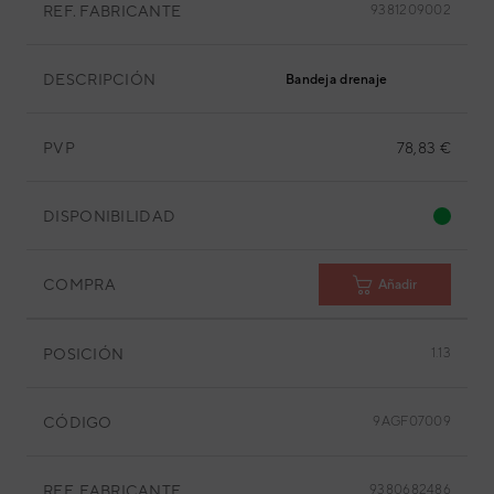
REF. FABRICANTE
9381209002
DESCRIPCIÓN
Bandeja drenaje
PVP
78,83 €
DISPONIBILIDAD
COMPRA
Añadir
POSICIÓN
1.13
CÓDIGO
9AGF07009
REF. FABRICANTE
9380682486