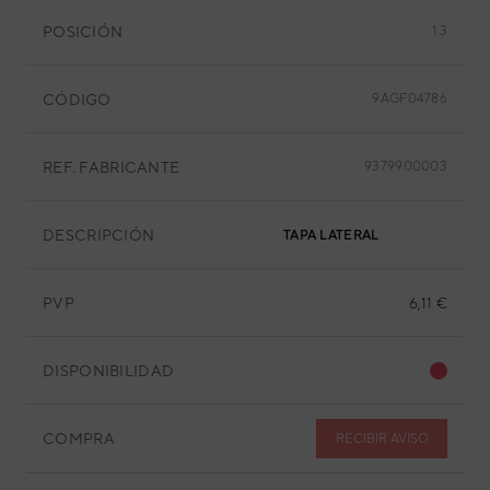
POSICIÓN
1.3
CÓDIGO
9AGF04786
REF. FABRICANTE
9379900003
DESCRIPCIÓN
TAPA LATERAL
PVP
6,11 €
DISPONIBILIDAD
COMPRA
RECIBIR AVISO