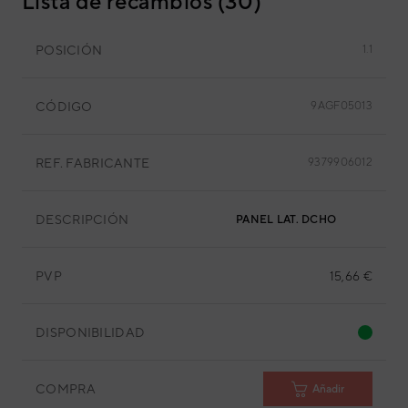
Lista de recambios (30)
POSICIÓN
1.1
CÓDIGO
9AGF05013
REF. FABRICANTE
9379906012
DESCRIPCIÓN
PANEL LAT. DCHO
PVP
15,66 €
DISPONIBILIDAD
COMPRA
Añadir