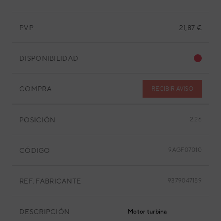
PVP
21,87 €
DISPONIBILIDAD
COMPRA
RECIBIR AVISO
POSICIÓN
2.26
CÓDIGO
9AGF07010
REF. FABRICANTE
9379047159
DESCRIPCIÓN
Motor turbina