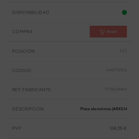
DISPONIBILIDAD
COMPRA
Añadir
POSICIÓN
3.32
CÓDIGO
9AGF07013
REF. FABRICANTE
9710624469
DESCRIPCIÓN
Placa electrónica (ARXG14KLLA
PVP
124,05 €