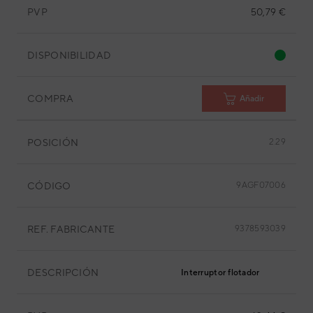
PVP
50,79 €
DISPONIBILIDAD
COMPRA
Añadir
POSICIÓN
2.29
CÓDIGO
9AGF07006
REF. FABRICANTE
9378593039
DESCRIPCIÓN
Interruptor flotador