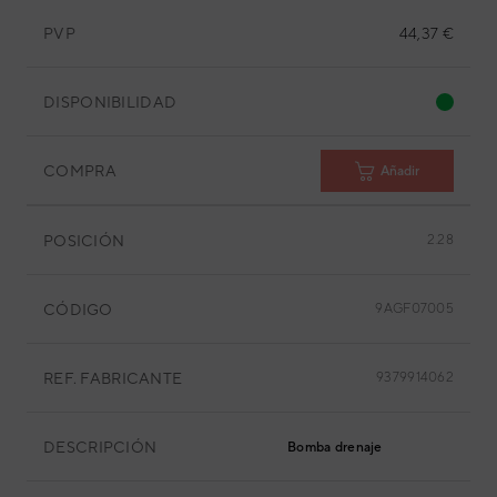
PVP
44,37 €
DISPONIBILIDAD
COMPRA
Añadir
POSICIÓN
2.28
CÓDIGO
9AGF07005
REF. FABRICANTE
9379914062
DESCRIPCIÓN
Bomba drenaje