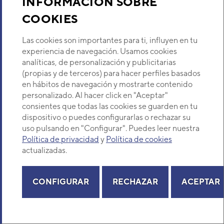
INFORMACIÓN SOBRE
Sobre Nosotros
COOKIES
Descubre Eurofred
Las cookies son importantes para ti, influyen en tu
experiencia de navegación. Usamos cookies
analíticas, de personalización y publicitarias
Dónde Estamos
(propias y de terceros) para hacer perfiles basados
en hábitos de navegación y mostrarte contenido
¿Buscas un servicio técnico?
personalizado. Al hacer click en "Aceptar"
consientes que todas las cookies se guarden en tu
Provincia
Selecciona provincia
dispositivo o puedes configurarlas o rechazar su
uso pulsando en "Configurar". Puedes leer nuestra
Política de privacidad
y
Política de cookies
actualizadas.
Copyright© 2026 Eurofred S.A
CONFIGURAR
RECHAZAR
ACEPTAR
Aviso legal
Política de Privacidad
Política de Cookies
Mapa Web