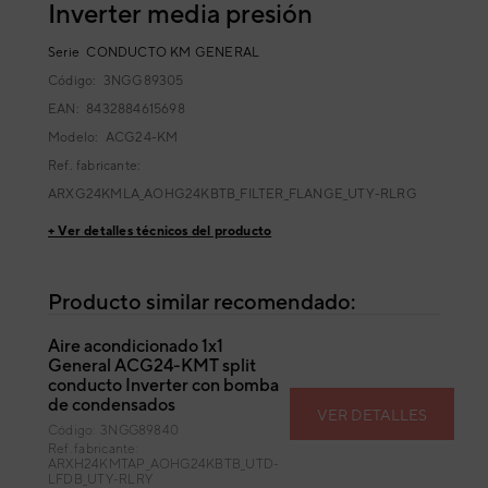
Inverter media presión
Serie
CONDUCTO KM GENERAL
Código:
3NGG89305
EAN: 8432884615698
Modelo:
ACG24-KM
Ref. fabricante:
ARXG24KMLA_AOHG24KBTB_FILTER_FLANGE_UTY-RLRG
+ Ver detalles técnicos del producto
Producto similar recomendado:
Aire acondicionado 1x1
General ACG24-KMT split
conducto Inverter con bomba
de condensados
VER DETALLES
Código: 3NGG89840
Ref. fabricante:
ARXH24KMTAP_AOHG24KBTB_UTD-
LFDB_UTY-RLRY