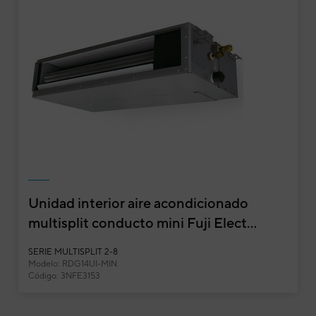
Unidad interior aire acondicionado
multisplit conducto mini Fuji Elect...
Aire acondicionado 1x1 General ACG24-KM s
presión
SERIE MULTISPLIT 2-8
Modelo: RDG14UI-MIN
Código: 3NFE3153
Conductos
Potencia frigorífica