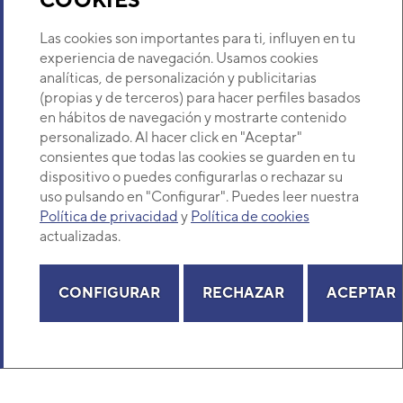
Sobre Nosotros
Las cookies son importantes para ti, influyen en tu
experiencia de navegación. Usamos cookies
analíticas, de personalización y publicitarias
Descubre Eurofred
(propias y de terceros) para hacer perfiles basados
en hábitos de navegación y mostrarte contenido
Dónde Estamos
personalizado. Al hacer click en "Aceptar"
consientes que todas las cookies se guarden en tu
dispositivo o puedes configurarlas o rechazar su
¿Buscas un servicio técnico?
uso pulsando en "Configurar". Puedes leer nuestra
Provincia
Política de privacidad
y
Política de cookies
Selecciona provincia
actualizadas.
CONFIGURAR
RECHAZAR
ACEPTAR
Copyright© 2026 Eurofred S.A
Aviso legal
Política de Privacidad
Política de Cookies
Mapa Web