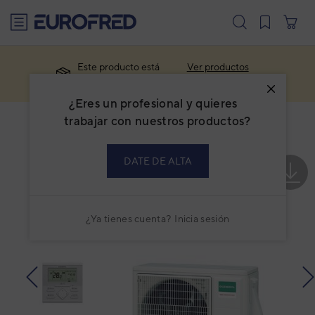
text.skipToContent
text.skipToNavigation
Este producto está
Ver productos
descatalogado.
similares
¿Eres un profesional y quieres
trabajar con nuestros productos?
DATE DE ALTA
¿Ya tienes cuenta?
Inicia sesión
prev