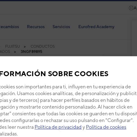
A
ecambios
Recursos
Servicios
Eurofred Academy
FUJITSU
CONDUCTOS
SADOS
3NGF89895
FORMACIÓN SOBRE COOKIES
cookies son importantes para ti, influyen en tu experiencia de
gación. Usamos cookies analíticas, de personalización y publicit
Aire
pias y de terceros) para hacer perfiles basados en hábitos de
KA s
gación y mostrarte contenido personalizado. Al hacer click en
cond
ptar" consientes que todas las cookies se guarden en tu disposi
edes configurarlas o rechazar su uso pulsando en "Configurar".
Serie
CO
es leer nuestra
Política de privacidad
y
Política de cookies
Código
alizadas.