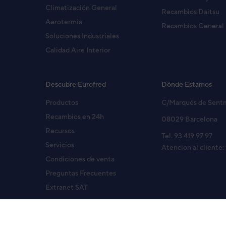
Climatización General
Recambios Daitsu
Aerotermia
Recambios General
Soluciones Industriales
Calidad Aire Interior
Descubre Eurofred
Dónde Estamos
Productos
C/Marqués de Sent
Recambios en 24h
08029 Barcelona
Recursos
Tel. 93 419 97 97
Servicios
Atencion al cliente:
Condiciones de venta
Preguntas Frecuentes
Extranet SAT