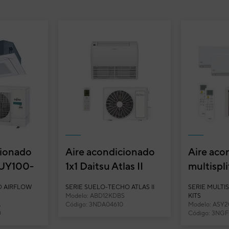
cionado
Aire acondicionado
Aire aco
AUY100-
1x1 Daitsu Atlas II
multispli
sette
split suelo-techo
ASY20U
D AIRFLOW
SERIE SUELO-TECHO ATLAS II
SERIE MULTIS
...
Inverter ABD1...
Ext. 40) 
Modelo: ABD12KDBS
KITS
A
Código: 3NDA04610
Modelo: ASY
split conducto Inverter con
0
Código: 3NGF