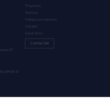
Proyectos
Noticias
Trabaja con nosotros
Calidad
Canal ético
CONTACTAR
menat,97
 93 299 83 31