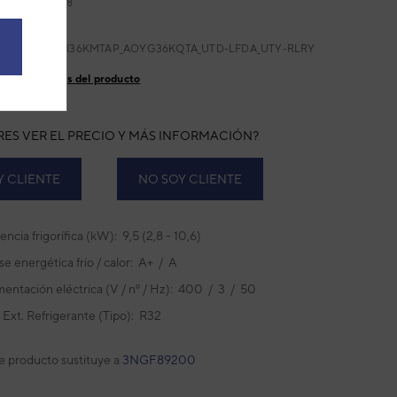
432884633838
:
ACY100 KA
ricante:
ARXH36KMTAP_AOYG36KQTA_UTD-LFDA_UTY-RLRY
talles técnicos del producto
RES VER EL PRECIO Y MÁS INFORMACIÓN?
Y CLIENTE
NO SOY CLIENTE
encia frigorífica (kW): 9,5 (2,8 - 10,6)
se energética frío / calor: A+ / A
mentación eléctrica (V / nº / Hz): 400 / 3 / 50
 Ext. Refrigerante (Tipo): R32
e producto sustituye a
3NGF89200