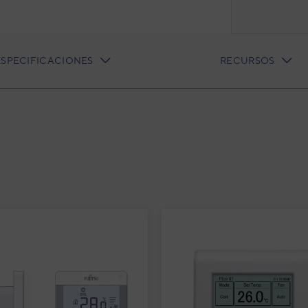
ESPECIFICACIONES
RECURSOS
split conducto Inverter con
e acondicionado 1x1 Fujitsu
100T-KA split conducto
erter con bomba de condensados
ucto ECO KA Fujitsu con bomba de cond
ados
3NGF89895
igo: