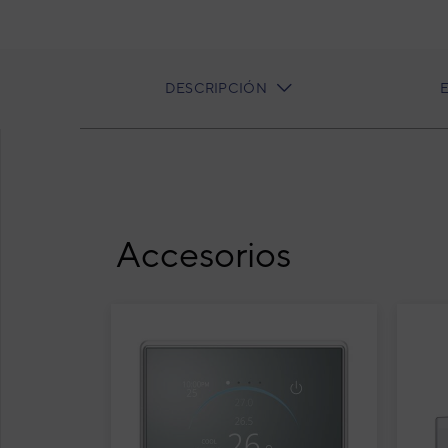
DESCRIPCIÓN
CURRENT
TAB:
Aire acondicionado 1x1 Fujitsu ACY100T-KA 
bomba de condensados
Accesorios
Air
ACY
Inv
Cond
ens
Cód