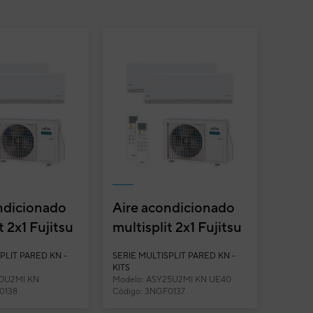
ndicionado
Aire acondicionado
t 2x1 Fujitsu
multisplit 2x1 Fujitsu
2MI-KN (U.
ASY25U2MI-KN (U.
PLIT PARED KN -
SERIE MULTISPLIT PARED KN -
co...
Ext. 40) co...
KITS
20U2MI KN
Modelo: ASY25U2MI KN UE40
0138
Código: 3NGF0137