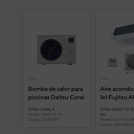
Funcionalidades y características
Bomba de calor para
Aire acondi
piscinas Daitsu Coral
1x1 Fujitsu 
II SWD 90 TK
KA split cas
SERIE CORAL II
SERIE CASSETTE 3
Inverter con f
Modelo: SWD 90 TK
KA
Código: 3IDA45517
Modelo: AUY100-K
Aire acondicionado 1x1 Fujitsu ACY100T-KA 
Código: 3NGF8863
bomba de condensados