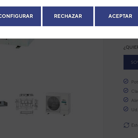
EAN: 8
next
Modelo
CONFIGURAR
RECHAZAR
ACEPTAR
Ref. fab
+ Ver de
¿QUIE
SO
Pot
Cla
Ali
Ud.
Est