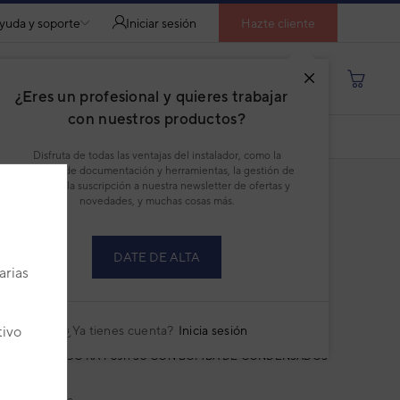
yuda y soporte
Iniciar sesión
Hazte cliente
Buscar por producto, modelo...
¿Eres un profesional y quieres trabajar
con nuestros productos?
COMPARAR
DESCARGAR PDF
Disfruta de todas las ventajas del instalador, como la
descarga de documentación y herramientas, la gestión de
pedidos, la suscripción a nuestra newsletter de ofertas y
novedades, y muchas cosas más.
DATE DE ALTA
arias
 acondicionado 1x1 Fujitsu ACY100T-
plit conducto Inverter con bomba de
ensados
¿Ya tienes cuenta?
Inicia sesión
tivo
NDUCTO ECO KA FUJITSU CON BOMBA DE CONDENSADOS
:
3NGF89895