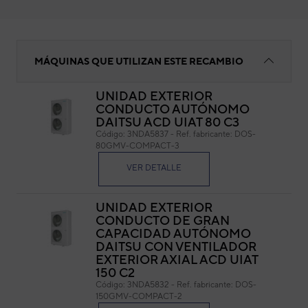
Condensador
MÁQUINAS QUE UTILIZAN ESTE RECAMBIO
UNIDAD EXTERIOR
CONDUCTO AUTÓNOMO
Co
DAITSU ACD UIAT 80 C3
Código:
3NDA5837
-
Ref. fabricante:
DOS-
Cód
80GMV-COMPACT-3
Ref. 
VER DETALLE
UNIDAD EXTERIOR
CONDUCTO DE GRAN
CAPACIDAD AUTÓNOMO
DAITSU CON VENTILADOR
EXTERIOR AXIAL ACD UIAT
150 C2
Código:
3NDA5832
-
Ref. fabricante:
DOS-
150GMV-COMPACT-2