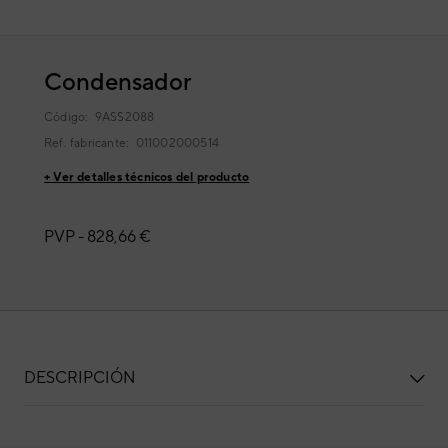
Condensador
Código:
9ASS2088
Ref. fabricante:
011002000514
+ Ver detalles técnicos del producto
PVP -
828,66 €
DESCRIPCIÓN