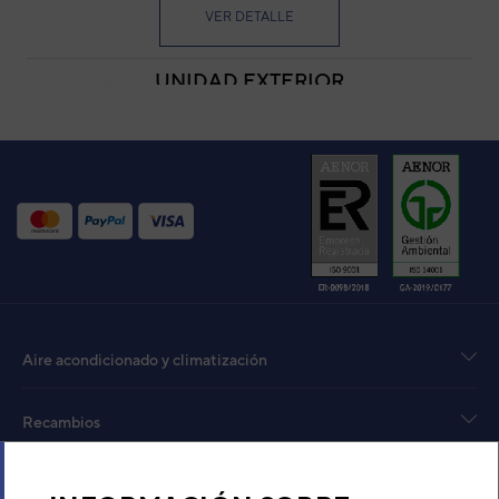
VER DETALLE
UNIDAD EXTERIOR
CONDUCTO DE GRAN
CAPACIDAD AUTÓNOMO
DAITSU CON VENTILADOR
EXTERIOR AXIAL ACD UIAT
80 C2
Código:
3NDA5817
-
Ref. fabricante:
DOS-
80GMV-COMPACT-2
VER DETALLE
UNIDAD EXTERIOR
CONDUCTO AUTÓNOMO
Aire acondicionado y climatización
DAITSU ACD UIAT 150 C3
Código:
3NDA5852
-
Ref. fabricante:
DOS-
150GMV-COMPACT-3
Recambios
VER DETALLE
Sobre Nosotros