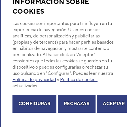
INFORMACIÓN SOBRE
COOKIES
Descubre Eurofred
Las cookies son importantes para ti, influyen en tu
Dónde Estamos
experiencia de navegación. Usamos cookies
analíticas, de personalización y publicitarias
(propias y de terceros) para hacer perfiles basados
¿Buscas un servicio técnico?
en hábitos de navegación y mostrarte contenido
Provincia
personalizado. Al hacer click en "Aceptar"
Selecciona provincia
consientes que todas las cookies se guarden en tu
dispositivo o puedes configurarlas o rechazar su
uso pulsando en "Configurar". Puedes leer nuestra
Política de privacidad
y
Política de cookies
actualizadas.
Copyright© 2026 Eurofred S.A
Aviso legal
Política de Privacidad
Política de Cookies
Mapa Web
CONFIGURAR
RECHAZAR
ACEPTAR