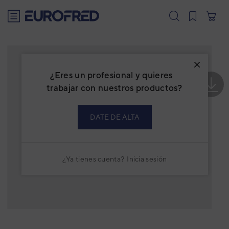
text.skipToContent
text.skipToNavigation
¿Eres un profesional y quieres
trabajar con nuestros productos?
DATE DE ALTA
¿Ya tienes cuenta?
Inicia sesión