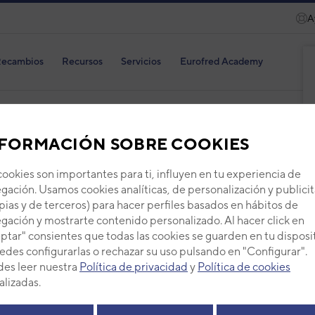
A
ecambios
Recursos
Servicios
Eurofred Academy
FORMACIÓN SOBRE COOKIES
CON
cookies son importantes para ti, influyen en tu experiencia de
035
gación. Usamos cookies analíticas, de personalización y publicit
pias y de terceros) para hacer perfiles basados en hábitos de
Código
gación y mostrarte contenido personalizado. Al hacer click en
Ref. fab
ptar" consientes que todas las cookies se guarden en tu disposi
edes configurarlas o rechazar su uso pulsando en "Configurar".
+ Ver de
es leer nuestra
Política de privacidad
y
Política de cookies
alizadas.
PVP -