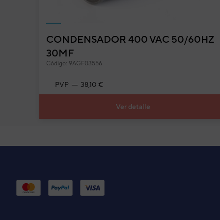
CONDENSADOR 400 VAC 50/60HZ
UNIDAD EXTERIOR AUY35F (
Código:
3NGF4147
-
Ref. fabricante:
AOY12FS
30MF
Código: 9AGF03556
PVP
38,10 €
UNIDAD EXTERIOR AUY35U 
Código:
3NGF4647_10
-
Ref. fabricante:
AOY1
Ver detalle
UNIDAD EXTERIOR ASH127F1
Código:
3NHY1358
-
Ref. fabricante:
HOM-20
UNIDAD EXTERIOR ASH12F2
Código:
3NHY2437
-
Ref. fabricante:
HOM24F