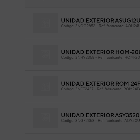
UNIDAD EXTERIOR ASUG12
CO
Código:
3NGG2852
-
Ref. fabricante:
AOH24
VC0
Cód
Ref. 
UNIDAD EXTERIOR HOM-20U
Código:
3NHY2358
-
Ref. fabricante:
HOM-20
UNIDAD EXTERIOR ROM-24FA
Código:
3NFE2437
-
Ref. fabricante:
ROM24F
UNIDAD EXTERIOR ASY3520
Código:
3NGF2358
-
Ref. fabricante:
AOY20U