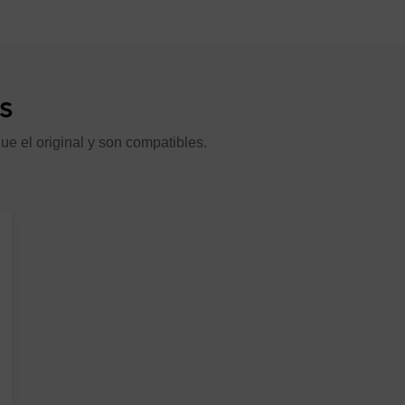
 (ASG127F11)
SAB2
s
2 (ASF127F11)
A2
ue el original y son compatibles.
SF127U11)M3
A2
F12U)
A
(AOY12F)
SAB2