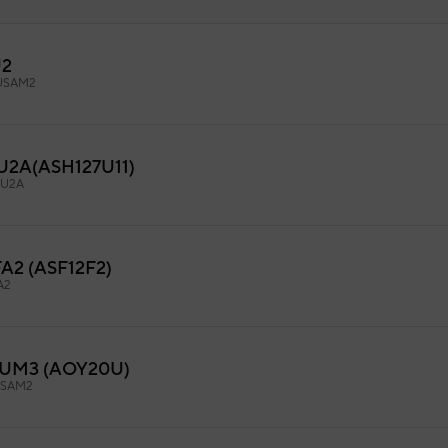
U2
NDENSADOR MARCHA
USAM2
271/ 03556
9AGF00103
igo:
9704436122
fabricante:
2A(ASH127U11)
U2A
2 (ASF12F2)
A2
UM3 (AOY20U)
SAM2