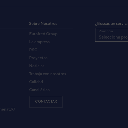
A2 (ASF12U2)M3
A2
Sobre Nosotros
¿Buscas un servic
Provincia
Eurofred Group
Selecciona pro
 (AUF12F)
La empresa
A
RSC
Proyectos
Noticias
ASY127U11)
SAM2
Trabaja con nosotros
Calidad
Canal ético
(AUY12F2)
SAB2
CONTACTAR
menat,97
M3 (AOY24U)