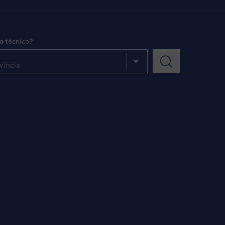
VER DETALLE
io técnico?
vincia
VER DETALLE
VER DETALLE
VER DETALLE
VER DETALLE