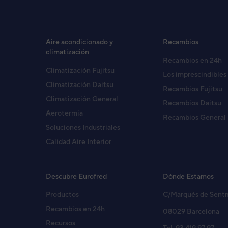
UNIDAD EXTERIOR ROM-24U
Código:
3NFE2837
-
Ref. fabricante:
ROM24U
Aire acondicionado y
Recambios
climatización
Recambios en 24h
UNIDAD EXTERIOR ROD-12FA
Climatización Fujitsu
Los imprescindibles
Código:
3NFE4147
-
Ref. fabricante:
ROD-12F
Climatización Daitsu
Recambios Fujitsu
Climatización General
Recambios Daitsu
Aerotermia
Recambios General
UNIDAD EXTERIOR AOY20U (
Soluciones Industriales
Código:
3NGF2352
-
Ref. fabricante:
AOY20U
Calidad Aire Interior
UNIDAD EXTERIOR AOY 24F 
Descubre Eurofred
Dónde Estamos
Código:
3NGF2457
-
Ref. fabricante:
AOY24F
Productos
C/Marqués de Sent
Recambios en 24h
08029 Barcelona
UNIDAD EXTERIOR ASY35U2
Recursos
Tel. 93 419 97 97