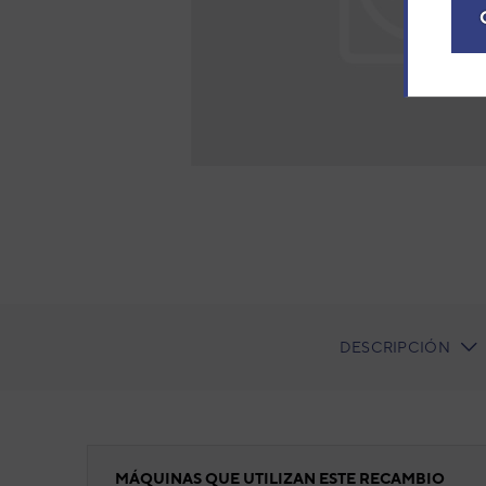
DESCRIPCIÓN
CURRENT
TAB:
CONDENSADOR MARCHA VC0271/ 0355
MÁQUINAS QUE UTILIZAN ESTE RECAMBIO