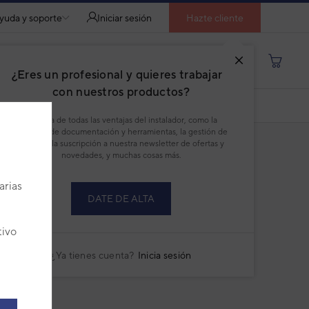
yuda y soporte
Iniciar sesión
Hazte cliente
Buscar por producto, modelo...
¿Eres un profesional y quieres trabajar
con nuestros productos?
DESCARGAR PDF
Disfruta de todas las ventajas del instalador, como la
descarga de documentación y herramientas, la gestión de
pedidos, la suscripción a nuestra newsletter de ofertas y
novedades, y muchas cosas más.
DENSADOR MARCHA VC0271/
56
arias
DATE DE ALTA
:
9AGF00103
ricante:
9704436122
tivo
talles técnicos del producto
¿Ya tienes cuenta?
Inicia sesión
40,49 €