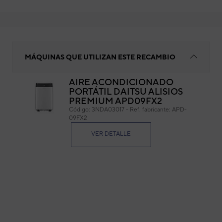
Condensador eléctrico compresor
MÁQUINAS QUE UTILIZAN ESTE RECAMBIO
AIRE ACONDICIONADO
PORTÁTIL DAITSU ALISIOS
Con
PREMIUM APD09FX2
Código:
3NDA03017
-
Ref. fabricante:
APD-
Cód
09FX2
Ref. 
VER DETALLE