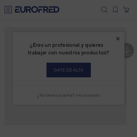
text.skipToContent
text.skipToNavigation
¿Eres un profesional y quieres
trabajar con nuestros productos?
DATE DE ALTA
¿Ya tienes cuenta?
Inicia sesión