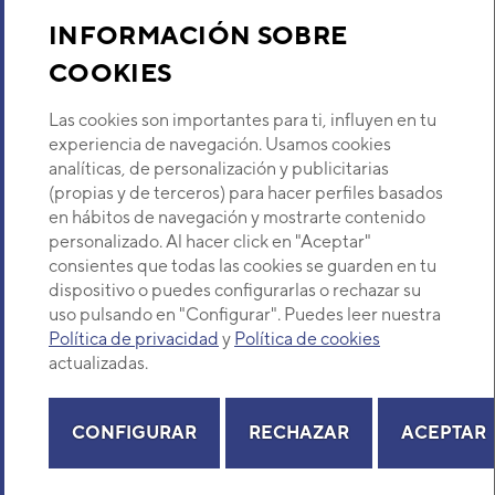
Sobre Nosotros
INFORMACIÓN SOBRE
COOKIES
Descubre Eurofred
Las cookies son importantes para ti, influyen en tu
Dónde Estamos
experiencia de navegación. Usamos cookies
analíticas, de personalización y publicitarias
(propias y de terceros) para hacer perfiles basados
¿Buscas un servicio técnico?
en hábitos de navegación y mostrarte contenido
Provincia
personalizado. Al hacer click en "Aceptar"
Selecciona provincia
consientes que todas las cookies se guarden en tu
dispositivo o puedes configurarlas o rechazar su
uso pulsando en "Configurar". Puedes leer nuestra
Política de privacidad
y
Política de cookies
actualizadas.
Copyright© 2026 Eurofred S.A
Aviso legal
Política de Privacidad
Política de Cookies
Mapa Web
CONFIGURAR
RECHAZAR
ACEPTAR