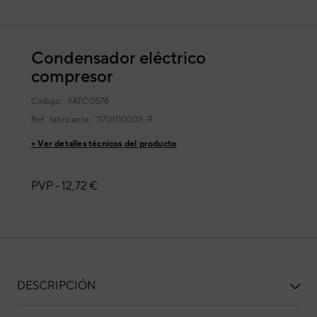
Condensador eléctrico
compresor
Código:
9ATC0578
Ref. fabricante:
1170100003-R
+ Ver detalles técnicos del producto
PVP -
12,72 €
DESCRIPCIÓN