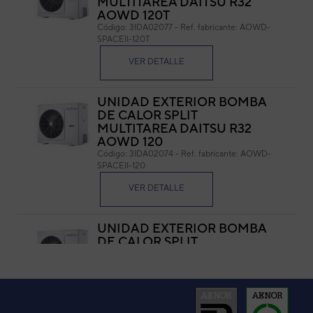
MULTITAREA DAITSU R32
AOWD 120T
Cód
Código:
3IDA02077
-
Ref. fabricante:
AOWD-
Ref. 
SPACEII-120T
VER DETALLE
UNIDAD EXTERIOR BOMBA
DE CALOR SPLIT
MULTITAREA DAITSU R32
AOWD 120
Código:
3IDA02074
-
Ref. fabricante:
AOWD-
SPACEII-120
VER DETALLE
UNIDAD EXTERIOR BOMBA
DE CALOR SPLIT
MULTITAREA DAITSU R32
AOWD 140T
Código:
3IDA02078
-
Ref. fabricante:
AOWD-
SPACEII-140T