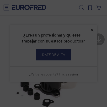
text.skipToContent
text.skipToNavigation
¿Eres un profesional y quieres
trabajar con nuestros productos?
DATE DE ALTA
¿Ya tienes cuenta?
Inicia sesión