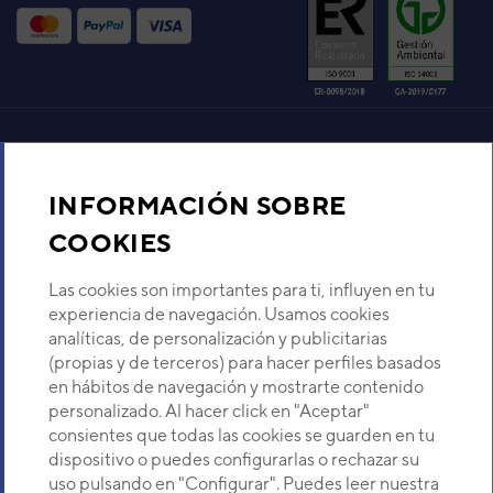
VER DETALLE
UNIDAD EXTERIOR BOMBA
DE CALOR SPLIT
MULTITAREA DAITSU R32
AOWD 140
Código:
3IDA02075
-
Ref. fabricante:
AOWD-
Aire acondicionado y climatización
SPACEII-140
INFORMACIÓN SOBRE
VER DETALLE
Recambios
COOKIES
UNIDAD EXTERIOR BOMBA
DE CALOR SPLIT
Sobre Nosotros
Las cookies son importantes para ti, influyen en tu
MULTITAREA DAITSU R32
experiencia de navegación. Usamos cookies
AOWD 160
analíticas, de personalización y publicitarias
Descubre Eurofred
Código:
3IDA02076
-
Ref. fabricante:
AOWD-
(propias y de terceros) para hacer perfiles basados
SPACEII-160
en hábitos de navegación y mostrarte contenido
VER DETALLE
Dónde Estamos
personalizado. Al hacer click en "Aceptar"
consientes que todas las cookies se guarden en tu
dispositivo o puedes configurarlas o rechazar su
UNIDAD EXTERIOR BOMBA
¿Buscas un servicio técnico?
uso pulsando en "Configurar". Puedes leer nuestra
DE CALOR SPLIT