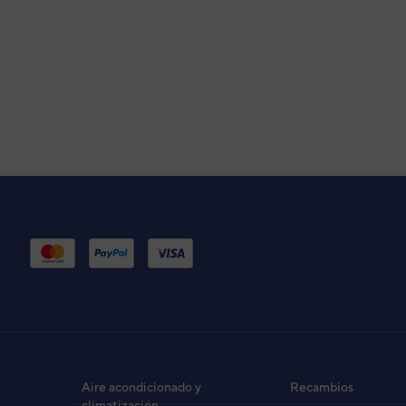
Modelo 802-100-35C
50 Hz
220-240 V
Aire acondicionado y
Recambios
climatización