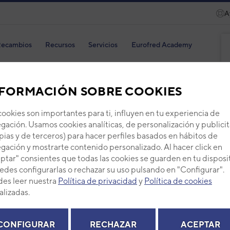
A
ecambios
Recursos
Servicios
Eurofred Academy
FORMACIÓN SOBRE COOKIES
cookies son importantes para ti, influyen en tu experiencia de
COM
gación. Usamos cookies analíticas, de personalización y publicit
pias y de terceros) para hacer perfiles basados en hábitos de
Código
gación y mostrarte contenido personalizado. Al hacer click en
ptar" consientes que todas las cookies se guarden en tu disposi
Ref. fab
edes configurarlas o rechazar su uso pulsando en "Configurar".
+ Ver de
es leer nuestra
Política de privacidad
y
Política de cookies
alizadas.
PVP -
CONFIGURAR
RECHAZAR
ACEPTAR