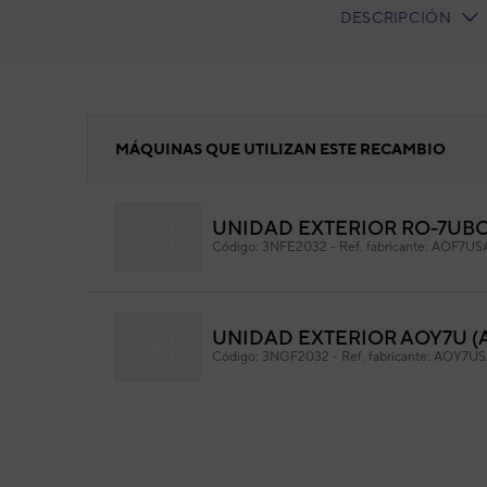
DESCRIPCIÓN
CURRENT
TAB:
COMPRESOR GENERAL 80210035C
MÁQUINAS QUE UTILIZAN ESTE RECAMBIO
UNIDAD EXTERIOR RO-7UBC
CO
Código:
3NFE2032
-
Ref. fabricante:
AOF7US
80
Cód
Ref. 
UNIDAD EXTERIOR AOY7U (A
Código:
3NGF2032
-
Ref. fabricante:
AOY7US