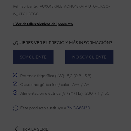
Ref. fabricante:
AUXG18KRLB_AOHG18KATA_UTG-UKGC-
W_UTY-LBTGC
+ Ver detalles técnicos del producto
¿QUIERES VER EL PRECIO Y MÁS INFORMACIÓN?
SOY CLIENTE
NO SOY CLIENTE
Potencia frigorífica (kW): 5,2 (0,9 - 5,9)
Clase energética frío / calor: A++ / A+
Alimentación eléctrica (V / nº / Hz): 230 / 1 / 50
Este producto sustituye a
3NGG88130
IR A LA SERIE