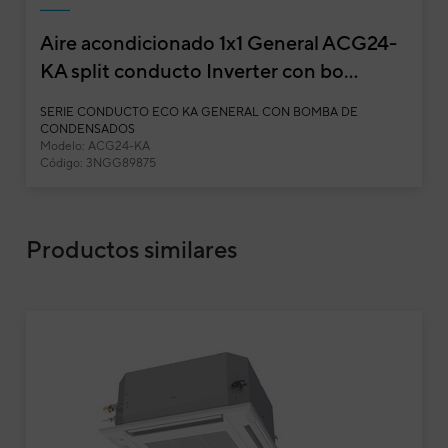
Aire acondicionado 1x1 General ACG24-
KA split conducto Inverter con bo...
Aire acondicionado 1x1 General AUG18-KA spli
SERIE CONDUCTO ECO KA GENERAL CON BOMBA DE
CONDENSADOS
Cassette
Modelo: ACG24-KA
Código: 3NGG89875
Potencia frigorífica
Potencia calorífica
Consumo eléctrico frío / calor
EER / COP
Productos similares
SEER / SCOP
Clase energética frío / calor
Intensidad máxima de arranque frío / calor
Alimentación eléctrica
V 
Cable de alimentación
Cable de interconexión
Ud. Int. Presión sonora A / M / B
Ud. Int. Caudal de aire - Máx.
Ud. Int. Dimensiones Alto / Ancho / Fondo