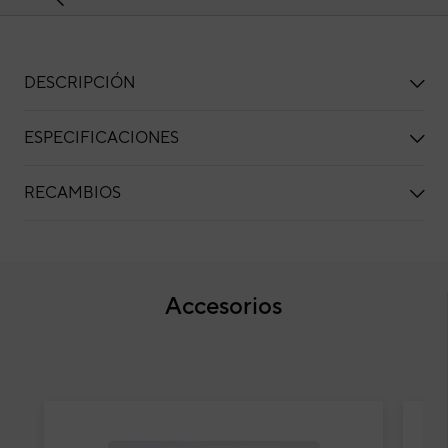
DESCRIPCIÓN
ESPECIFICACIONES
RECAMBIOS
Accesorios
Aire acondicionado 1x1 General AUG18-KA spli
Air