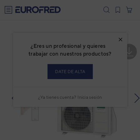
text.skipToContent
text.skipToNavigation
¿Eres un profesional y quieres
trabajar con nuestros productos?
DATE DE ALTA
¿Ya tienes cuenta?
Inicia sesión
prev