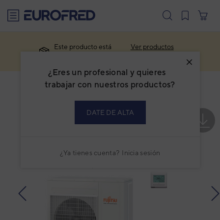
text.skipToContent
text.skipToNavigation
Este producto está
Ver productos
descatalogado.
similares
¿Eres un profesional y quieres
trabajar con nuestros productos?
DATE DE ALTA
¿Ya tienes cuenta?
Inicia sesión
prev