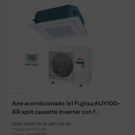
Aire acondicionado 1x1 Fujitsu AUY100-
KR split cassette Inverter con f...
Aire acondicionado 1x1 Fujitsu AUY140K-KR s
SERIE CASSETTE 3D AIRFLOW KR
Modelo: AUY100-KR
Cassette
Código: 3NGF88370