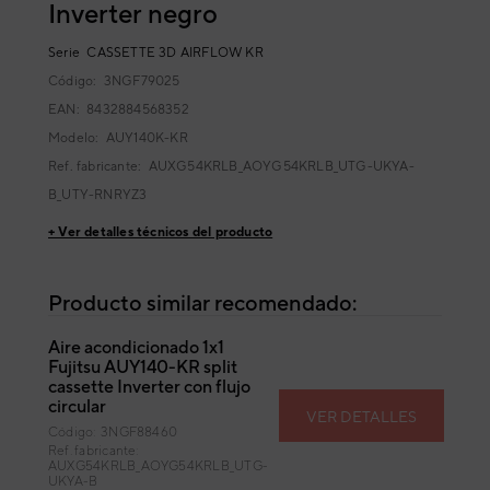
Inverter negro
Serie
CASSETTE 3D AIRFLOW KR
Código:
3NGF79025
EAN: 8432884568352
Modelo:
AUY140K-KR
Ref. fabricante:
AUXG54KRLB_AOYG54KRLB_UTG-UKYA-
B_UTY-RNRYZ3
+ Ver detalles técnicos del producto
Producto similar recomendado:
Aire acondicionado 1x1
Fujitsu AUY140-KR split
cassette Inverter con flujo
circular
VER DETALLES
Código: 3NGF88460
Ref. fabricante:
AUXG54KRLB_AOYG54KRLB_UTG-
UKYA-B