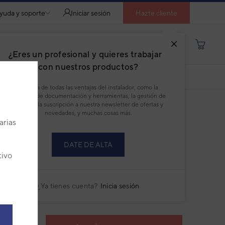
yuda y soporte
Iniciar sesión
Hazte cliente
Buscar por producto, modelo...
¿Eres un profesional y quieres trabajar
con nuestros productos?
COMPARAR
DESCARGAR PDF
Disfruta de todas las ventajas del instalador, como la
descarga de documentación y herramientas, la gestión de
pedidos, la suscripción a nuestra newsletter de ofertas y
novedades, y muchas cosas más.
asa turbina
arias
:
9APH0182
DATE DE ALTA
ricante:
80900451
tivo
talles técnicos del producto
¿Ya tienes cuenta?
Inicia sesión
5,41 €