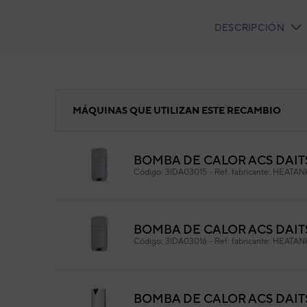
DESCRIPCIÓN
CURRENT
TAB:
Carcasa turbina
MÁQUINAS QUE UTILIZAN ESTE RECAMBIO
BOMBA DE CALOR ACS DAIT
Car
Código:
3IDA03015
-
Ref. fabricante:
HEATANK
Cód
Ref. 
BOMBA DE CALOR ACS DAITS
Código:
3IDA03016
-
Ref. fabricante:
HEATANK
BOMBA DE CALOR ACS DAIT