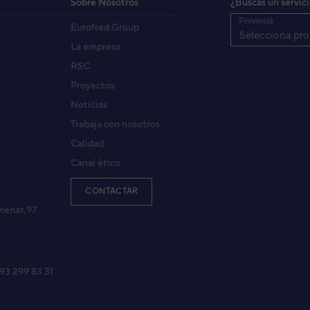
Sobre Nosotros
¿Buscas un servic
Provincia
Eurofred Group
ONDICIONADO MULTISPLIT PARED GENERAL ASG24
Selecciona pro
4LFCC
La empresa
RSC
Proyectos
RED MULTI INV
Noticias
FCA
Trabaja con nosotros
Calidad
Canal ético
(RSG24LF)
CA
CONTACTAR
menat,97
(RSG30LF)
FCA
 93 299 83 31