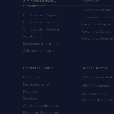
Aire acondicionado y
Recambios
climatización
Recambios en 24h
UNIDAD INTERIOR AIRE AC
Climatización Fujitsu
Código:
3NGG8265
-
Ref. fabricante:
ASHG2
Los imprescindibles
Climatización Daitsu
Recambios Fujitsu
Climatización General
Recambios Daitsu
Aerotermia
U. INTERIOR ASF24UI-MI PA
Recambios General
Código:
3NHY8261
-
Ref. fabricante:
HSG24L
Soluciones Industriales
Calidad Aire Interior
UNID INTERIOR ASF24UI-LF 
Código:
3NFE8181
-
Ref. fabricante:
RSG24LF
Descubre Eurofred
Dónde Estamos
Productos
C/Marqués de Sent
Recambios en 24h
08029 Barcelona
UNID INTERIOR ASF30UI-LF 
Recursos
Código:
3NFE8186
-
Ref. fabricante:
RSG30L
Tel. 93 419 97 97
Servicios
Atencion al cliente:
Condiciones de venta
Preguntas Frecuentes