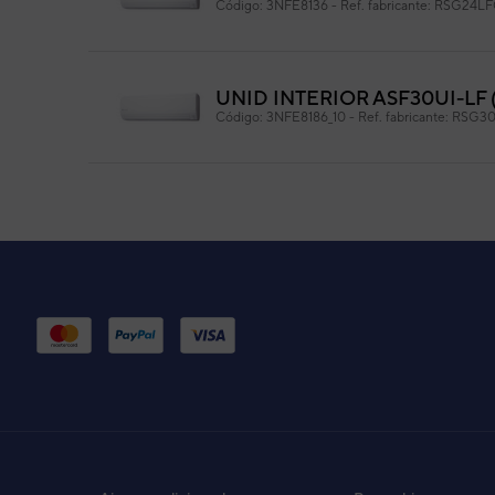
Código:
3NFE8136
-
Ref. fabricante:
RSG24L
Medidas: 930 x 260 x 250 mm. (L x W x H)
UNID INTERIOR ASF30UI-LF 
Código:
3NFE8186_10
-
Ref. fabricante:
RSG3
UNIDAD INTERIOR AIRE ACO
Código:
3NFE8265
-
Ref. fabricante:
RSG24L
UNID INTERIOR ASY80UI-LF 
Código:
3NGF8186
-
Ref. fabricante:
ASYG30
U. INTERIOR ASG24UI-LFCA 
Código:
3NGG8261
-
Ref. fabricante:
ASHG24