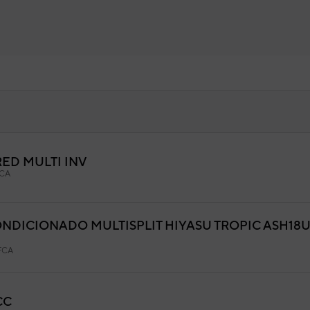
RED MULTI INV
RCASA TURBINA 930X260X250
CA
M
9AGF04373
igo:
ONDICIONADO MULTISPLIT HIYASU TROPIC ASH18U
9315331045
fabricante:
FCA
CC