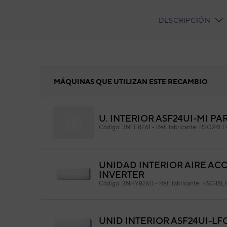
DESCRIPCIÓN
CURRENT
TAB:
CARCASA TURBINA 930X260X250 MM
MÁQUINAS QUE UTILIZAN ESTE RECAMBIO
U. INTERIOR ASF24UI-MI PA
CA
Código:
3NFE8261
-
Ref. fabricante:
RSG24LF
M
Cód
UNIDAD INTERIOR AIRE AC
Ref. 
INVERTER
Código:
3NHY8260
-
Ref. fabricante:
HSG18L
UNID INTERIOR ASF24UI-LF