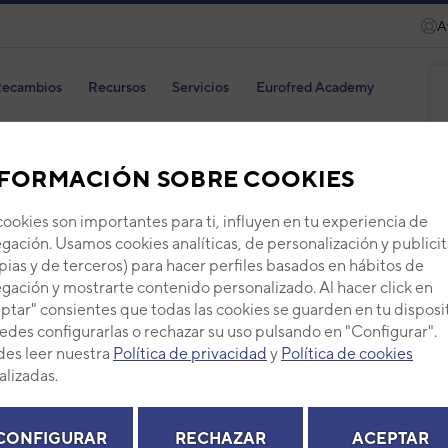
A
ecambios
Recursos
Servicios
Eurofred Academy
FORMACIÓN SOBRE COOKIES
cookies son importantes para ti, influyen en tu experiencia de
CAR
gación. Usamos cookies analíticas, de personalización y publicit
pias y de terceros) para hacer perfiles basados en hábitos de
Código
gación y mostrarte contenido personalizado. Al hacer click en
Ref. fab
ptar" consientes que todas las cookies se guarden en tu disposi
edes configurarlas o rechazar su uso pulsando en "Configurar".
+ Ver de
es leer nuestra
Política de privacidad
y
Política de cookies
alizadas.
PVP -
CONFIGURAR
RECHAZAR
ACEPTAR