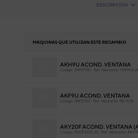
DESCRIPCIÓN
CURRENT
TAB:
CABLE OCR
MÁQUINAS QUE UTILIZAN ESTE RECAMBIO
AKH9U ACOND. VENTANA
CA
Código:
3NHY1110
-
Ref. fabricante:
HW9UA (
Cód
Ref. 
AKF9U ACOND. VENTANA
Código:
3NFE1110
-
Ref. fabricante:
RK-9UA
AKY20F ACOND. VENTANA (
Código:
3NGF1000_10
-
Ref. fabricante:
AKY7