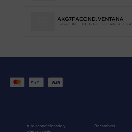
Información: Conexiones Faston Hembra-Hembra
AKG7F ACOND. VENTANA
Código:
3NGG1000
-
Ref. fabricante:
AKH7F
AKG9U ACOND. VENTANA
Código:
3NGG1110_10
-
Ref. fabricante:
AKH9
AKH9U ACOND. VENTANA
Código:
3NHY1110_10
-
Ref. fabricante:
HW-9U
AKG9U ACOND. VENTANA
Código:
3NGG1110
-
Ref. fabricante:
AKH9UA
Aire acondicionado y
Recambios
climatización