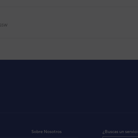
ASSW
UBSSW
B
SSW
Sobre Nosotros
¿Buscas un servic