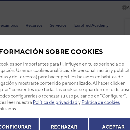
A
ecambios
Recursos
Servicios
Eurofred Academy
FORMACIÓN SOBRE COOKIES
cookies son importantes para ti, influyen en tu experiencia de
CAB
gación. Usamos cookies analíticas, de personalización y publicit
pias y de terceros) para hacer perfiles basados en hábitos de
Código
gación y mostrarte contenido personalizado. Al hacer click en
ptar" consientes que todas las cookies se guarden en tu disposi
Ref. fab
edes configurarlas o rechazar su uso pulsando en "Configurar".
+ Ver de
es leer nuestra
Política de privacidad
y
Política de cookies
alizadas.
PVP -
CONFIGURAR
RECHAZAR
ACEPTAR