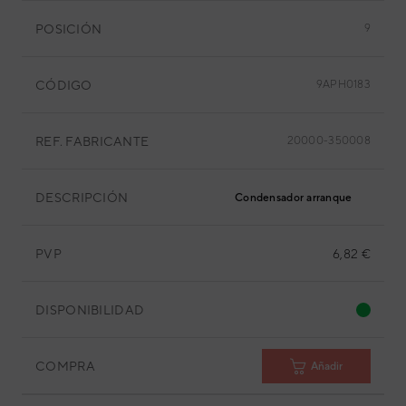
POSICIÓN
9
CÓDIGO
9APH0183
REF. FABRICANTE
20000-350008
DESCRIPCIÓN
Condensador arranque
PVP
6,82 €
DISPONIBILIDAD
COMPRA
Añadir