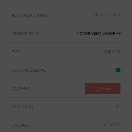
REF. FABRICANTE
20000-330067
DESCRIPCIÓN
MOTOR VENTILADOR FW068-
PVP
161,60 €
DISPONIBILIDAD
COMPRA
Añadir
POSICIÓN
25
CÓDIGO
9APH0009