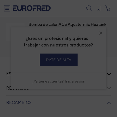
text.skipToContent
text.skipToNavigation
Bomba de calor ACS Aquatermic Heatank
WM 80
¿Eres un profesional y quieres
Familia: CAAQDWHK
Marca:
AQUATERMIC
trabajar con nuestros productos?
Código: 3IPH0000
Ref. fabricante: HEATANK WM 80
DATE DE ALTA
ESPECIFICACIONES
¿Ya tienes cuenta?
Inicia sesión
RECURSOS
RECAMBIOS