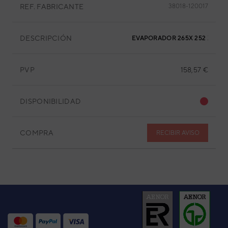
REF. FABRICANTE
38018-120017
DESCRIPCIÓN
EVAPORADOR 265X 252 X Ø7 X
PVP
158,57 €
DISPONIBILIDAD
COMPRA
RECIBIR AVISO
Bomba de calor ACS Aquatermic Heatank 