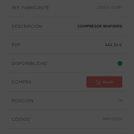
REF. FABRICANTE
20000-110087
DESCRIPCIÓN
COMPRESOR WHP00930BS
PVP
444,34 €
DISPONIBILIDAD
COMPRA
Añadir
POSICIÓN
28
CÓDIGO
9APH0008