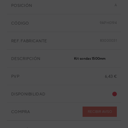
POSICIÓN
A
CÓDIGO
9APH0194
REF. FABRICANTE
83000031
DESCRIPCIÓN
Kit sondas 1500mm
PVP
6,43 €
DISPONIBILIDAD
COMPRA
RECIBIR AVISO