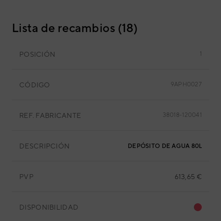
Lista de recambios (18)
POSICIÓN
1
CÓDIGO
9APH0027
REF. FABRICANTE
38018-120041
DESCRIPCIÓN
DEPÓSITO DE AGUA 80L
PVP
613,65 €
DISPONIBILIDAD