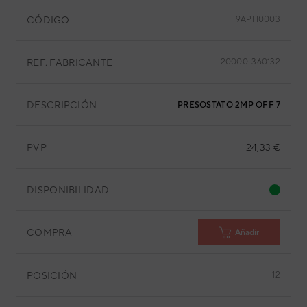
CÓDIGO
9APH0003
REF. FABRICANTE
20000-360132
DESCRIPCIÓN
PRESOSTATO 2MP OFF 7MP O
PVP
24,33 €
DISPONIBILIDAD
COMPRA
Añadir
POSICIÓN
12