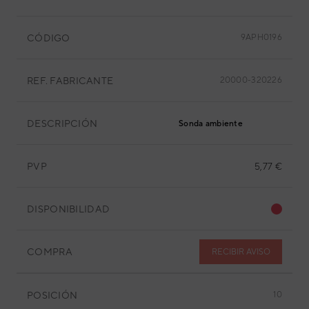
CÓDIGO
9APH0196
REF. FABRICANTE
20000-320226
DESCRIPCIÓN
Sonda ambiente
PVP
5,77 €
DISPONIBILIDAD
COMPRA
RECIBIR AVISO
POSICIÓN
10