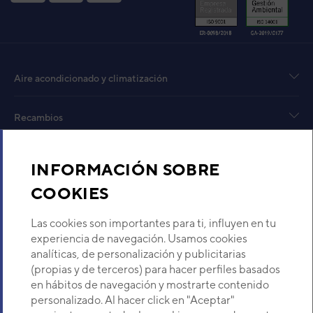
Bom
He
Aire acondicionado y climatización
Heat
Cód
Recambios
Mod
EAN
Sobre Nosotros
Ref. 
INFORMACIÓN SOBRE
COOKIES
Descubre Eurofred
Las cookies son importantes para ti, influyen en tu
Dónde Estamos
experiencia de navegación. Usamos cookies
analíticas, de personalización y publicitarias
(propias y de terceros) para hacer perfiles basados
¿Buscas un servicio técnico?
en hábitos de navegación y mostrarte contenido
Provincia
personalizado. Al hacer click en "Aceptar"
Selecciona provincia