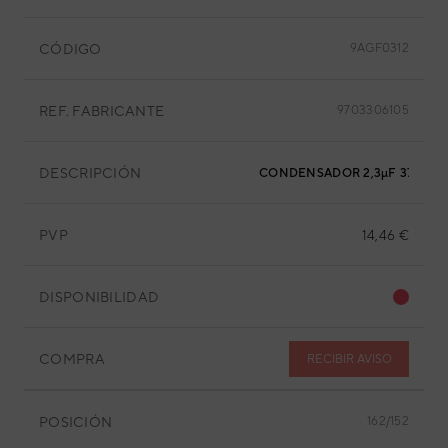
CÓDIGO
9AGF0312
REF. FABRICANTE
9703306105
DESCRIPCIÓN
CONDENSADOR 2,3µF 370VAC
PVP
14,46 €
DISPONIBILIDAD
COMPRA
RECIBIR AVISO
POSICIÓN
162/152