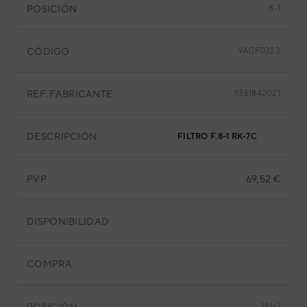
POSICIÓN
8-1
CÓDIGO
9AGF0323
REF. FABRICANTE
9361842021
DESCRIPCIÓN
FILTRO F.8-1 RK-7C
PVP
69,52 €
DISPONIBILIDAD
COMPRA
POSICIÓN
146-1