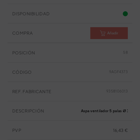
DISPONIBILIDAD
COMPRA
Añadir
POSICIÓN
58
CÓDIGO
9AGF4373
REF. FABRICANTE
9358106013
DESCRIPCIÓN
Aspa ventilador 5 palas Ø 310mm
PVP
16,43 €