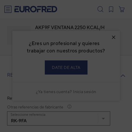
text.skipToContent
text.skipToNavigation
AKF9F VENTANA 2250 KCAL/H
Familia: ACFEVEFC
Marca:
FUJI ELECTRIC
¿Eres un profesional y quieres
Código: 3NFE1010
Ref. fabricante: RK-9FA
trabajar con nuestros productos?
DATE DE ALTA
RECAMBIOS
¿Ya tienes cuenta?
Inicia sesión
Ref. fabricante: RK-9FA
Otras referencias de fabricante
Seleccione referencia
RK-9FA