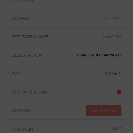
CÓDIGO
9AGF2342
REF. FABRICANTE
9366711018
DESCRIPCIÓN
EVAPORADOR AKY9FAG-W
PVP
749,06 €
DISPONIBILIDAD
COMPRA
RECIBIR AVISO
POSICIÓN
106/37