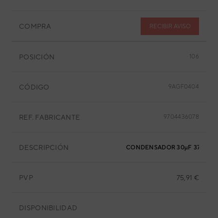
COMPRA
RECIBIR AVISO
POSICIÓN
106
CÓDIGO
9AGF0404
REF. FABRICANTE
9704436078
DESCRIPCIÓN
CONDENSADOR 30µF 370VAC
PVP
75,91 €
DISPONIBILIDAD