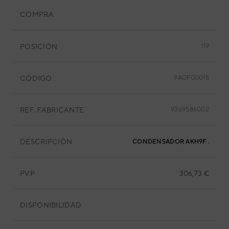
COMPRA
POSICIÓN
119
CÓDIGO
9AGF00015
REF. FABRICANTE
9369586002
DESCRIPCIÓN
CONDENSADOR AKH9F AG-W
PVP
306,73 €
DISPONIBILIDAD