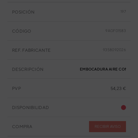
POSICIÓN
197
CÓDIGO
9AGF01583
REF. FABRICANTE
9358092026
DESCRIPCIÓN
EMBOCADURA AIRE COND. A
PVP
54,23 €
DISPONIBILIDAD
COMPRA
RECIBIR AVISO