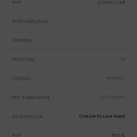
PVP
CONSULTAR
DISPONIBILIDAD
COMPRA
POSICIÓN
38
CÓDIGO
9AGF8022
REF. FABRICANTE
313107242805
DESCRIPCIÓN
CONJUNTO CAJA MANDOS A
PVP
78,13 €