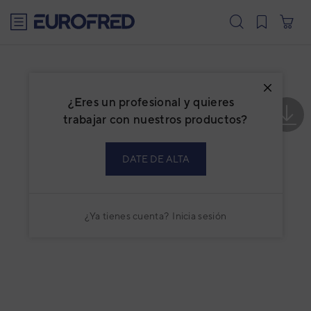
text.skipToContent
text.skipToNavigation
¿Eres un profesional y quieres
trabajar con nuestros productos?
DATE DE ALTA
¿Ya tienes cuenta?
Inicia sesión