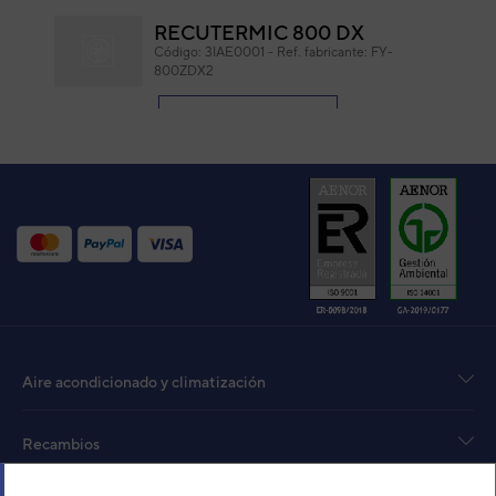
RECUTERMIC 800 DX
Código:
3IAE0001
-
Ref. fabricante:
FY-
800ZDX2
VER DETALLE
UNIDAD INTERIOR AIRE
ACONDICIONADO FUJITSU
GENERAL VRF CONDUCTO
ARXA24LATH
Código:
3IVN5005
-
Ref. fabricante:
ARXA24LATH
VER DETALLE
Aire acondicionado y climatización
UI CONDUCTO A. PRESION
ARXC60LATH
Código:
3IVN5011
-
Ref. fabricante:
Recambios
ARXC60LATH
VER DETALLE