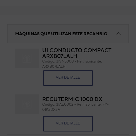
BORNERA 5 POLOS HP-T3048
MÁQUINAS QUE UTILIZAN ESTE RECAMBIO
UI CONDUCTO COMPACT
ARXB07LALH
BO
Código:
3IVN5000
-
Ref. fabricante:
ARXB07LALH
Cód
Ref. 
VER DETALLE
RECUTERMIC 1000 DX
Código:
3IAE0002
-
Ref. fabricante:
FY-
01KZDX2A
VER DETALLE
Marca: Hoppy
Caract
Modelo: HP-T3048