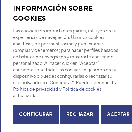
Sobre Nosotros
INFORMACIÓN SOBRE
COOKIES
RECUTERMIC 500 DX
Descubre Eurofred
Código:
3IAE0000_10
-
Ref. fabricante:
FY-
500ZDX2
Las cookies son importantes para ti, influyen en tu
Dónde Estamos
experiencia de navegación. Usamos cookies
VER DETALLE
analíticas, de personalización y publicitarias
(propias y de terceros) para hacer perfiles basados
¿Buscas un servicio técnico?
en hábitos de navegación y mostrarte contenido
Provincia
RECUTERMIC 800 DX
personalizado. Al hacer click en "Aceptar"
Selecciona provincia
Código:
3IAE0001_10
-
Ref. fabricante:
FY-
consientes que todas las cookies se guarden en tu
800ZDX2
dispositivo o puedes configurarlas o rechazar su
uso pulsando en "Configurar". Puedes leer nuestra
VER DETALLE
Política de privacidad
y
Política de cookies
actualizadas.
Copyright© 2026 Eurofred S.A
UNIDAD INTERIOR VRF
SUELO-TECHO FUJITSU
Aviso legal
Política de Privacidad
Política de Cookies
Mapa Web
CONFIGURAR
RECHAZAR
ACEPTAR
AIRSTAGE ABYA36LATH
Código:
3IVF3005
-
Ref. fabricante:
ABYA36LATH