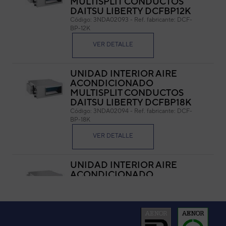
MULTISPLIT CONDUCTOS
DAITSU LIBERTY DCFBP12K
Cód
Código:
3NDA02093
-
Ref. fabricante:
DCF-
Ref. 
BP-12K
VER DETALLE
UNIDAD INTERIOR AIRE
ACONDICIONADO
MULTISPLIT CONDUCTOS
DAITSU LIBERTY DCFBP18K
Código:
3NDA02094
-
Ref. fabricante:
DCF-
BP-18K
VER DETALLE
UNIDAD INTERIOR AIRE
ACONDICIONADO
MULTISPLIT CONDUCTOS
DAITSU LIBERTY DCFBP09K
Código:
3NDA02092
-
Ref. fabricante:
DCF-
BP-09K