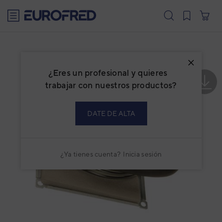
text.skipToContent
text.skipToNavigation
¿Eres un profesional y quieres
trabajar con nuestros productos?
DATE DE ALTA
¿Ya tienes cuenta?
Inicia sesión