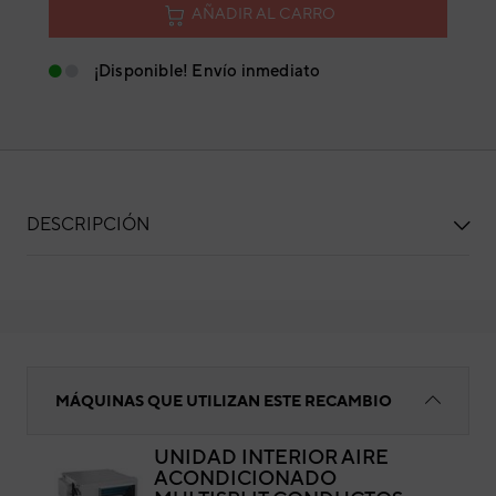
AÑADIR AL CARRO
¡Disponible! Envío inmediato
DESCRIPCIÓN
Bomba desagüe
MÁQUINAS QUE UTILIZAN ESTE RECAMBIO
UNIDAD INTERIOR AIRE
ACONDICIONADO
Bo