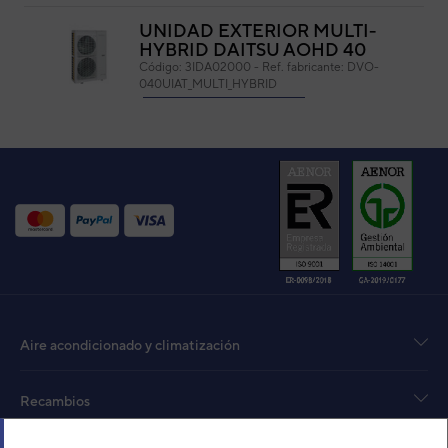
UNIDAD EXTERIOR MULTI-
HYBRID DAITSU AOHD 40
Código:
3IDA02000
-
Ref. fabricante:
DVO-
040UIAT_MULTI_HYBRID
VER DETALLE
UNIDAD EXTERIOR
AQUATERMIC MULTI-
HYBRID AQ OUT HY 40
Código:
3IAA0000
-
Ref. fabricante:
AQ OUT
HY 40
VER DETALLE
UNIDAD EXTERIOR MULTI-
Aire acondicionado y climatización
HYBRID AQUATERMIC AQ
OUT HY 54
Código:
3IAA0002
-
Ref. fabricante:
AQ OUT
Recambios
HY 54
VER DETALLE