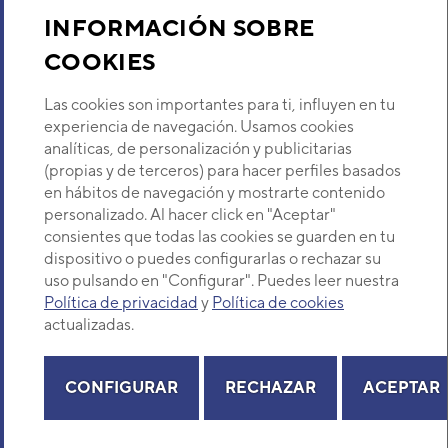
Sobre Nosotros
INFORMACIÓN SOBRE
UNIDAD EXTERIOR VRF
COOKIES
Descubre Eurofred
DAITSU MICRO AOVD 45T
Código:
3IDA00005
-
Ref. fabricante:
DVO-
Las cookies son importantes para ti, influyen en tu
45UIAT
Dónde Estamos
experiencia de navegación. Usamos cookies
analíticas, de personalización y publicitarias
VER DETALLE
(propias y de terceros) para hacer perfiles basados
¿Buscas un servicio técnico?
en hábitos de navegación y mostrarte contenido
UNIDAD EXTERIOR MULTI-
Provincia
personalizado. Al hacer click en "Aceptar"
HYBRID DAITSU AOHD 45
Selecciona provincia
consientes que todas las cookies se guarden en tu
Código:
3IDA02001
-
Ref. fabricante:
DVO-
dispositivo o puedes configurarlas o rechazar su
045UIAT_MULTI_HYBRID
uso pulsando en "Configurar". Puedes leer nuestra
VER DETALLE
Política de privacidad
y
Política de cookies
actualizadas.
Copyright© 2026 Eurofred S.A
UNIDAD EXTERIOR MULTI-
Aviso legal
Política de Privacidad
Política de Cookies
Mapa Web
HYBRID DAITSU AOHD 54
CONFIGURAR
RECHAZAR
ACEPTAR
Código:
3IDA02002
-
Ref. fabricante:
DVO-
054UIAT_MULTI_HYBRID(MA)