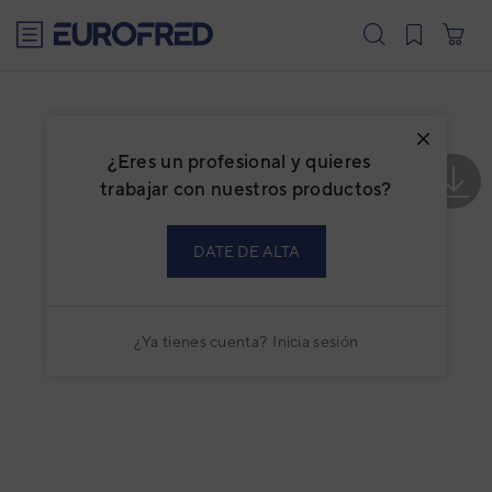
text.skipToContent
text.skipToNavigation
¿Eres un profesional y quieres
trabajar con nuestros productos?
DATE DE ALTA
¿Ya tienes cuenta?
Inicia sesión