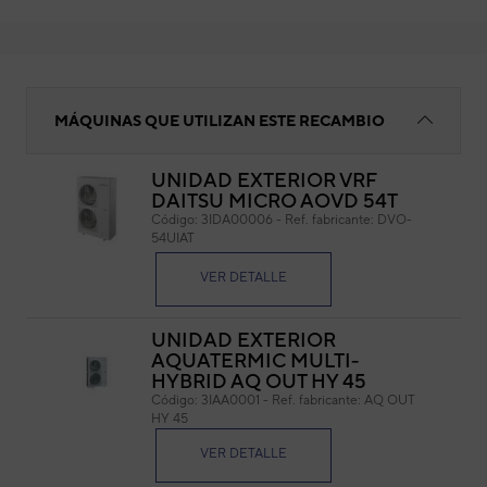
Bobina
MÁQUINAS QUE UTILIZAN ESTE RECAMBIO
UNIDAD EXTERIOR VRF
DAITSU MICRO AOVD 54T
Bob
Código:
3IDA00006
-
Ref. fabricante:
DVO-
54UIAT
Cód
Ref. 
VER DETALLE
UNIDAD EXTERIOR
AQUATERMIC MULTI-
HYBRID AQ OUT HY 45
Código:
3IAA0001
-
Ref. fabricante:
AQ OUT
HY 45
VER DETALLE