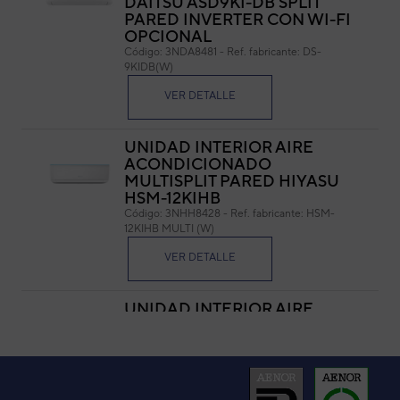
DAITSU ASD9KI-DB SPLIT
PARED INVERTER CON WI-FI
Cód
OPCIONAL
Ref. 
Código:
3NDA8481
-
Ref. fabricante:
DS-
9KIDB(W)
VER DETALLE
UNIDAD INTERIOR AIRE
ACONDICIONADO
MULTISPLIT PARED HIYASU
HSM-12KIHB
Código:
3NHH8428
-
Ref. fabricante:
HSM-
12KIHB MULTI (W)
VER DETALLE
UNIDAD INTERIOR AIRE
ACONDICIONADO 1X1
HIYASU ASE9KI-HB SPLIT
PARED INVERTER
Código:
3NHH8411
-
Ref. fabricante:
HS-
9KIHB(W)