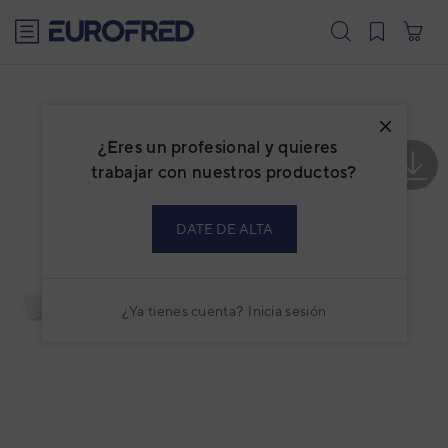
text.skipToContent
text.skipToNavigation
¿Eres un profesional y quieres
trabajar con nuestros productos?
DATE DE ALTA
¿Ya tienes cuenta?
Inicia sesión