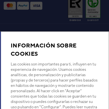
VER DETALLE
UNIDAD INTERIOR AIRE
ACONDICIONADO
MULTISPLIT PARED DAITSU
LIBERTY ASD09K
Aire acondicionado y climatización
Código:
3NDA02023
-
Ref. fabricante:
DSF-
09KDB(W)
INFORMACIÓN SOBRE
VER DETALLE
Recambios
COOKIES
UNIDAD INTERIOR AIRE
Sobre Nosotros
Las cookies son importantes para ti, influyen en tu
ACONDICIONADO
experiencia de navegación. Usamos cookies
MULTISPLIT PARED DAITSU
analíticas, de personalización y publicitarias
LIBERTY ASD12K
Descubre Eurofred
(propias y de terceros) para hacer perfiles basados
Código:
3NDA02024
-
Ref. fabricante:
DSF-
en hábitos de navegación y mostrarte contenido
12KDB(W)
Dónde Estamos
personalizado. Al hacer click en "Aceptar"
VER DETALLE
consientes que todas las cookies se guarden en tu
dispositivo o puedes configurarlas o rechazar su
¿Buscas un servicio técnico?
uso pulsando en "Configurar". Puedes leer nuestra
UNIDAD INT.DSF-12KIDC