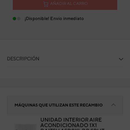
AÑADIR AL CARRO
¡Disponible! Envío inmediato
DESCRIPCIÓN
Base lama
MÁQUINAS QUE UTILIZAN ESTE RECAMBIO
UNIDAD INTERIOR AIRE
ACONDICIONADO 1X1
Bas