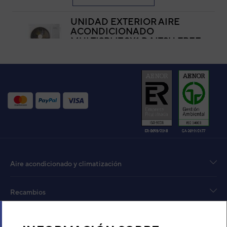
UNIDAD EXTERIOR AIRE
ACONDICIONADO
MULTISPLIT 3X1 DAITSU FREE
MAX DOSM-27KDT-3
Código:
3NDA01237
-
Ref. fabricante:
DOSM-
27KDT-3
VER DETALLE
Aire acondicionado y climatización
Recambios
Sobre Nosotros