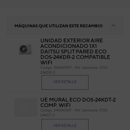
Base condensadora
MÁQUINAS QUE UTILIZAN ESTE RECAMBIO
UNIDAD EXTERIOR AIRE
ACONDICIONADO 1X1
Bas
DAITSU SPLIT PARED ECO
DOS-24KDR-2 COMPATIBLE
Cód
WIFI
Ref. 
Código:
3NDA01197
-
Ref. fabricante:
DOS-
24KDR-2
VER DETALLE
UE MURAL ECO DOS-24KDT-2
COMP. WIFI
Código:
3NDA01217
-
Ref. fabricante:
DOS-
24KDT-2
VER DETALLE