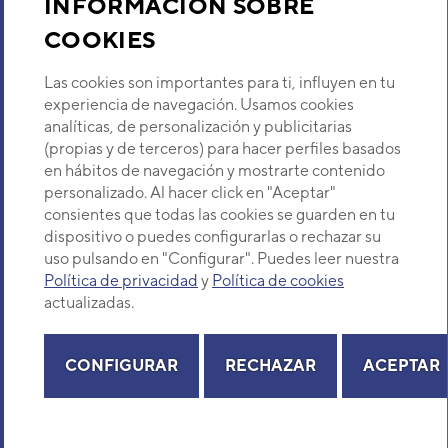
INFORMACIÓN SOBRE
COOKIES
Descubre Eurofred
Las cookies son importantes para ti, influyen en tu
Dónde Estamos
experiencia de navegación. Usamos cookies
analíticas, de personalización y publicitarias
(propias y de terceros) para hacer perfiles basados
¿Buscas un servicio técnico?
en hábitos de navegación y mostrarte contenido
Provincia
personalizado. Al hacer click en "Aceptar"
Selecciona provincia
consientes que todas las cookies se guarden en tu
dispositivo o puedes configurarlas o rechazar su
uso pulsando en "Configurar". Puedes leer nuestra
Política de privacidad
y
Política de cookies
actualizadas.
Copyright© 2026 Eurofred S.A
Aviso legal
Política de Privacidad
Política de Cookies
Mapa Web
CONFIGURAR
RECHAZAR
ACEPTAR