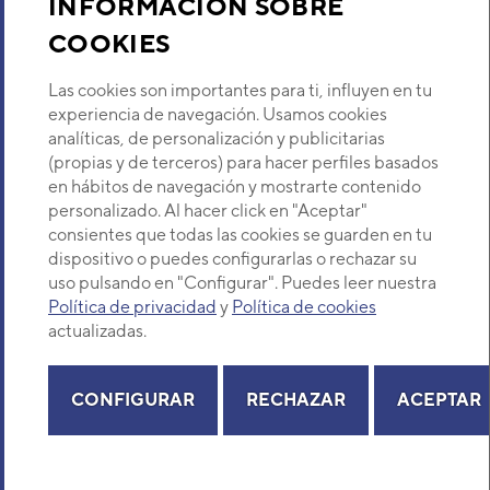
INFORMACIÓN SOBRE
COOKIES
Descubre Eurofred
Las cookies son importantes para ti, influyen en tu
Dónde Estamos
experiencia de navegación. Usamos cookies
analíticas, de personalización y publicitarias
(propias y de terceros) para hacer perfiles basados
¿Buscas un servicio técnico?
en hábitos de navegación y mostrarte contenido
Provincia
personalizado. Al hacer click en "Aceptar"
Selecciona provincia
consientes que todas las cookies se guarden en tu
dispositivo o puedes configurarlas o rechazar su
uso pulsando en "Configurar". Puedes leer nuestra
Política de privacidad
y
Política de cookies
actualizadas.
Copyright© 2026 Eurofred S.A
Aviso legal
Política de Privacidad
Política de Cookies
Mapa Web
CONFIGURAR
RECHAZAR
ACEPTAR