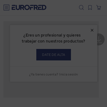
text.skipToContent
text.skipToNavigation
¿Eres un profesional y quieres
trabajar con nuestros productos?
DATE DE ALTA
¿Ya tienes cuenta?
Inicia sesión