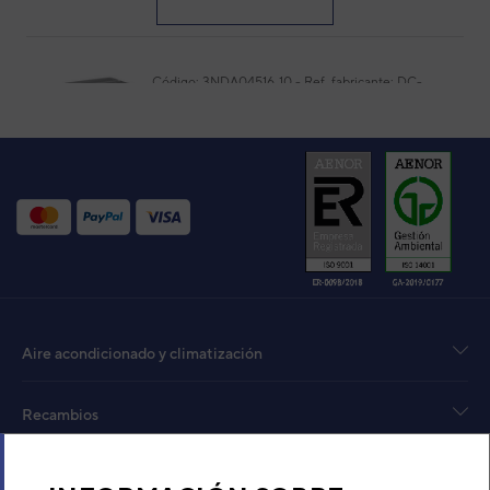
Código:
3NDA04516_10
-
Ref. fabricante:
DC-
30KDBS(W)
VER DETALLE
Código:
3NDA04511_10
-
Ref. fabricante:
DC-
24KDBS(W)
VER DETALLE
Aire acondicionado y climatización
Recambios
Sobre Nosotros