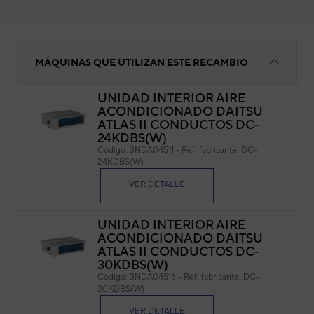
Bandeja condensados
MÁQUINAS QUE UTILIZAN ESTE RECAMBIO
UNIDAD INTERIOR AIRE
ACONDICIONADO DAITSU
Ban
ATLAS II CONDUCTOS DC-
24KDBS(W)
Cód
Código:
3NDA04511
-
Ref. fabricante:
DC-
Ref. 
24KDBS(W)
VER DETALLE
UNIDAD INTERIOR AIRE
ACONDICIONADO DAITSU
ATLAS II CONDUCTOS DC-
30KDBS(W)
Código:
3NDA04516
-
Ref. fabricante:
DC-
30KDBS(W)
VER DETALLE