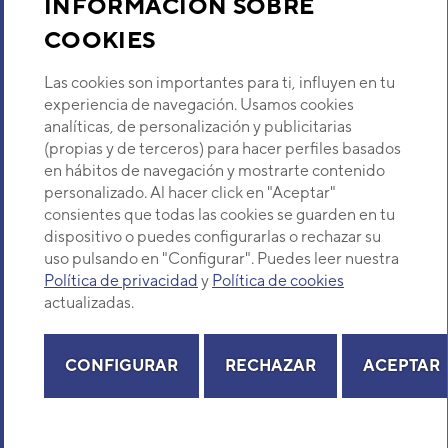
INFORMACIÓN SOBRE
COOKIES
Descubre Eurofred
Las cookies son importantes para ti, influyen en tu
Dónde Estamos
experiencia de navegación. Usamos cookies
analíticas, de personalización y publicitarias
(propias y de terceros) para hacer perfiles basados
¿Buscas un servicio técnico?
en hábitos de navegación y mostrarte contenido
Provincia
personalizado. Al hacer click en "Aceptar"
Selecciona provincia
consientes que todas las cookies se guarden en tu
dispositivo o puedes configurarlas o rechazar su
uso pulsando en "Configurar". Puedes leer nuestra
Política de privacidad
y
Política de cookies
actualizadas.
Copyright© 2026 Eurofred S.A
Aviso legal
Política de Privacidad
Política de Cookies
Mapa Web
CONFIGURAR
RECHAZAR
ACEPTAR