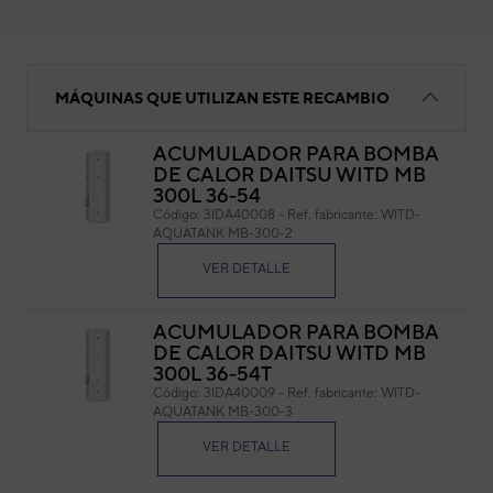
Ánodo magnesio
MÁQUINAS QUE UTILIZAN ESTE RECAMBIO
ACUMULADOR PARA BOMBA
DE CALOR DAITSU WITD MB
Áno
300L 36-54
Código:
3IDA40008
-
Ref. fabricante:
WITD-
Cód
AQUATANK MB-300-2
Ref. 
VER DETALLE
ACUMULADOR PARA BOMBA
DE CALOR DAITSU WITD MB
300L 36-54T
Código:
3IDA40009
-
Ref. fabricante:
WITD-
AQUATANK MB-300-3
VER DETALLE