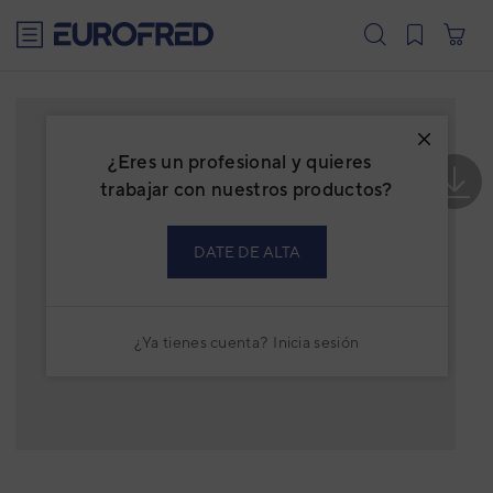
text.skipToContent
text.skipToNavigation
¿Eres un profesional y quieres
trabajar con nuestros productos?
DATE DE ALTA
¿Ya tienes cuenta?
Inicia sesión