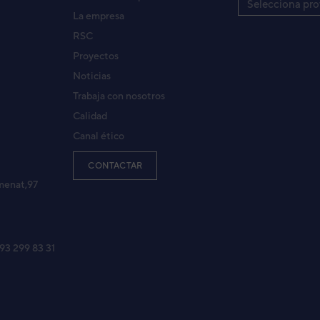
Selecciona pro
La empresa
RSC
Proyectos
Noticias
Trabaja con nosotros
Calidad
Canal ético
CONTACTAR
menat,97
 93 299 83 31
o Serie Comfort WSYA080ML3 -