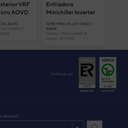
xterior VRF
Enfriadora
Micro AOVD
Minichiller Inverter
act
Daitsu CRAD3
ICRO AOVD
SERIE MINICHILLER CRAD 3
KiAWP 15
D 54 COMPACT
KIAWP
00003
Modelo: CRAD3 KiAWP 15
Código: 3ICD3027
Certificado por
io técnico?