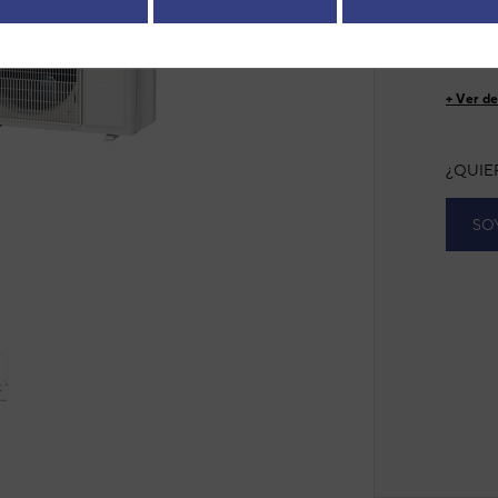
EAN: 8
next
Modelo
Ref. fab
+ Ver de
¿QUIE
SO