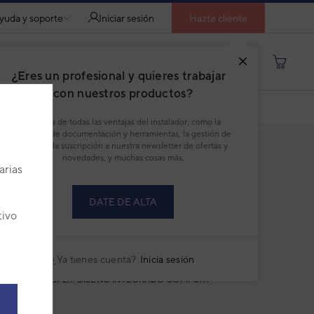
yuda y soporte
Iniciar sesión
Hazte cliente
Buscar por producto, modelo...
¿Eres un profesional y quieres trabajar
con nuestros productos?
DESCARGAR PDF
Disfruta de todas las ventajas del instalador, como la
descarga de documentación y herramientas, la gestión de
pedidos, la suscripción a nuestra newsletter de ofertas y
novedades, y muchas cosas más.
arias
DATE DE ALTA
tivo
tsu Waterstage Split Diseño Integrado
e Comfort WSYA080ML3 -
A060KLT
¿Ya tienes cuenta?
Inicia sesión
TERSTAGE SPLIT DISEÑO INTEGRADO COMFORT
:
3IVF8180