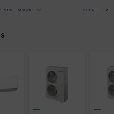
ESPECIFICACIONES
RECURSOS
os
o Serie Comfort WSYA080ML3 -
jtsu Waterstage Split Diseño
egrado Serie Comfort
YA080ML3 - WOYA060KLT
rstage Split diseño integrado Comfort
3IVF8180
igo:
WSYA080ML3 - WOYA060KLT
elo:
8432884602117
:
WSYA080ML3_WOYA060KLT
fabricante: