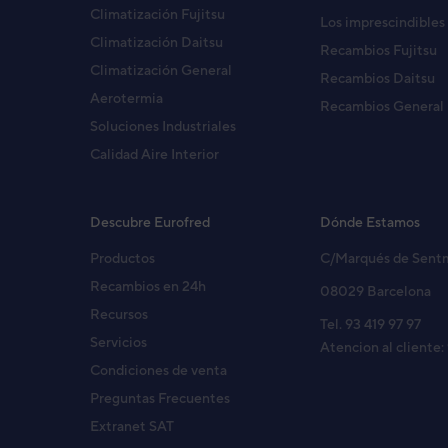
Climatización Fujitsu
Los imprescindibles
Climatización Daitsu
Recambios Fujitsu
Climatización General
Recambios Daitsu
Aerotermia
Recambios General
Soluciones Industriales
Calidad Aire Interior
Descubre Eurofred
Dónde Estamos
Productos
C/Marqués de Sent
Recambios en 24h
08029 Barcelona
Recursos
Tel. 93 419 97 97
Servicios
Atencion al cliente:
Fuijtsu Waterstage Split Diseño Integrad
Condiciones de venta
WOYA060KLT
Preguntas Frecuentes
Urban
Extranet SAT