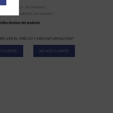
432884602117
:
WSYA080ML3 - WOYA060KLT
ricante:
WSYA080ML3_WOYA060KLT
talles técnicos del producto
RES VER EL PRECIO Y MÁS INFORMACIÓN?
Y CLIENTE
NO SOY CLIENTE