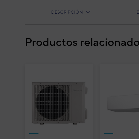
DESCRIPCIÓN
CURRENT
TAB:
Productos relacionad
Fuijtsu Waterstage Split Diseño Integrad
WOYA060KLT
Fui
Int
WS
Wate
Cód
Mod
EAN
Ref. 