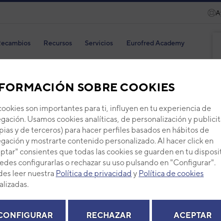
A
ecambios
Recursos
Servicios
Eurofred Academy
EMAS HÍBRIDOS Y MULTITAREA
MULTITAREA
ALL-IN-ONE
3IVF8180
FORMACIÓN SOBRE COOKIES
cookies son importantes para ti, influyen en tu experiencia de
gación. Usamos cookies analíticas, de personalización y publicit
pias y de terceros) para hacer perfiles basados en hábitos de
gación y mostrarte contenido personalizado. Al hacer click en
ptar" consientes que todas las cookies se guarden en tu disposi
Fuij
edes configurarlas o rechazar su uso pulsando en "Configurar".
Seri
es leer nuestra
Política de privacidad
y
Política de cookies
WOY
alizadas.
Serie
WA
Código
CONFIGURAR
RECHAZAR
ACEPTAR