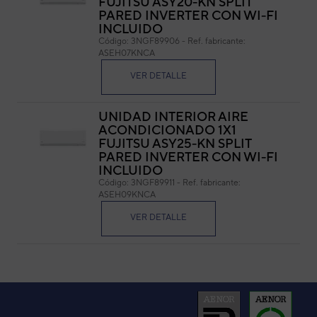
FUJITSU ASY20-KN SPLIT
PARED INVERTER CON WI-FI
Cód
INCLUIDO
Ref. 
Código:
3NGF89906
-
Ref. fabricante:
ASEH07KNCA
VER DETALLE
UNIDAD INTERIOR AIRE
ACONDICIONADO 1X1
FUJITSU ASY25-KN SPLIT
PARED INVERTER CON WI-FI
INCLUIDO
Código:
3NGF89911
-
Ref. fabricante:
ASEH09KNCA
VER DETALLE
UNIDAD INTERIOR AIRE
ACONDICIONADO 1X1
FUJITSU ASY35-KN SPLIT
PARED INVERTER CON WI-FI
INCLUIDO