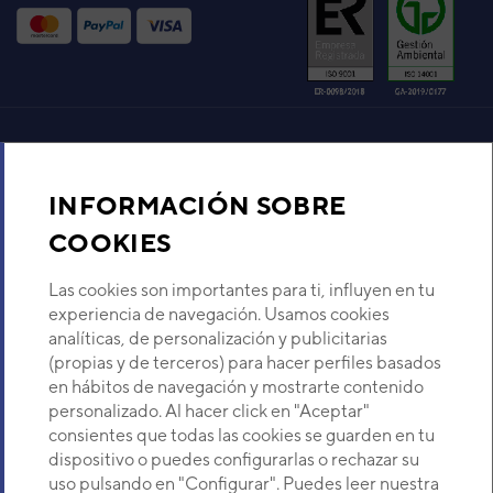
Código:
3NGF89916
-
Ref. fabricante:
ASEH12KNCA
VER DETALLE
UNIDAD INTERIOR AIRE
ACONDICIONADO 1X1
Aire acondicionado y climatización
FUJITSU ASY35-KJ SPLIT
PARED INVERTER BLANCA
INFORMACIÓN SOBRE
Código:
3NGF97411
-
Ref. fabricante:
Recambios
ASEH12KJCAL
COOKIES
VER DETALLE
Sobre Nosotros
Las cookies son importantes para ti, influyen en tu
experiencia de navegación. Usamos cookies
UNIDAD INTERIOR AIRE
analíticas, de personalización y publicitarias
ACONDICIONADO 1X1
Descubre Eurofred
(propias y de terceros) para hacer perfiles basados
FUJITSU ASY25-KJ SPLIT
en hábitos de navegación y mostrarte contenido
PARED INVERTER BLANCA
Dónde Estamos
personalizado. Al hacer click en "Aceptar"
Código:
3NGF97406
-
Ref. fabricante:
ASEH09KJCAL
consientes que todas las cookies se guarden en tu
dispositivo o puedes configurarlas o rechazar su
VER DETALLE
¿Buscas un servicio técnico?
uso pulsando en "Configurar". Puedes leer nuestra