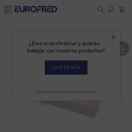
text.skipToContent
text.skipToNavigation
¿Eres un profesional y quieres
trabajar con nuestros productos?
DATE DE ALTA
¿Ya tienes cuenta?
Inicia sesión