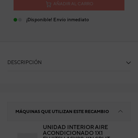
AÑADIR AL CARRO
¡Disponible! Envío inmediato
DESCRIPCIÓN
Adaptador LAN
MÁQUINAS QUE UTILIZAN ESTE RECAMBIO
UNIDAD INTERIOR AIRE
ACONDICIONADO 1X1
Ada