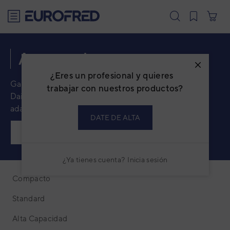
text.skipToContent
text.skipToNavigation
Aquatank
¿Eres un profesional y quieres
Gama de acumuladores de agua caliente sanitaria de
trabajar con nuestros productos?
Daitsu con gran variedad de diseños y tamaños para
adaptarse a cualquier situación.
DATE DE ALTA
PRODUCTOS
SERIES
¿Ya tienes cuenta?
Inicia sesión
Compacto
Standard
Alta Capacidad