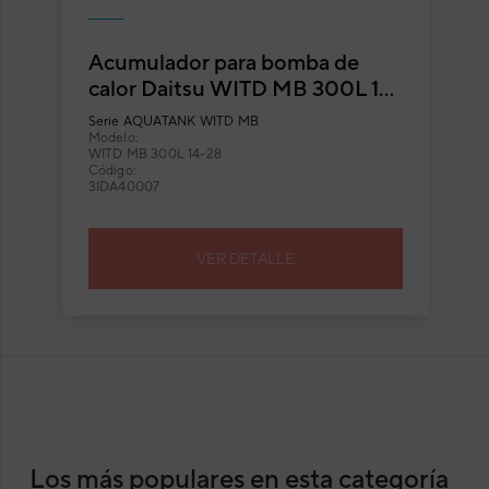
Acumulador para bomba de
calor Daitsu WITD MB 300L 14-
28
Serie
AQUATANK WITD MB
Modelo:
WITD MB 300L 14-28
Código:
3IDA40007
VER DETALLE
Los más populares en esta categoría