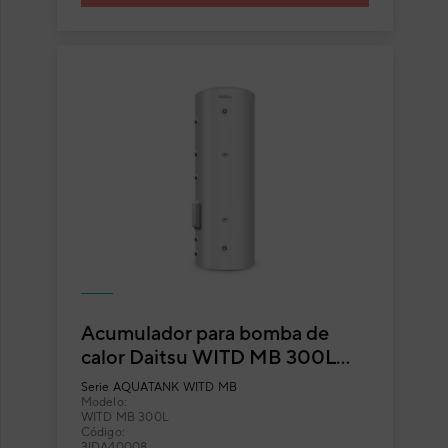
Acumulador para bomba de
calor Daitsu WITD MB 300L
36-54
Serie
AQUATANK WITD MB
Modelo:
WITD MB 300L
Código:
3IDA40008