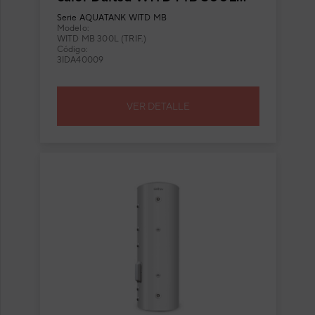
36-54T
Serie
AQUATANK WITD MB
Modelo:
WITD MB 300L (TRIF.)
Código:
3IDA40009
VER DETALLE