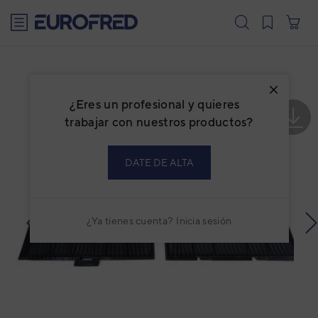
text.skipToContent
text.skipToNavigation
¿Eres un profesional y quieres
trabajar con nuestros productos?
DATE DE ALTA
¿Ya tienes cuenta?
Inicia sesión
prev