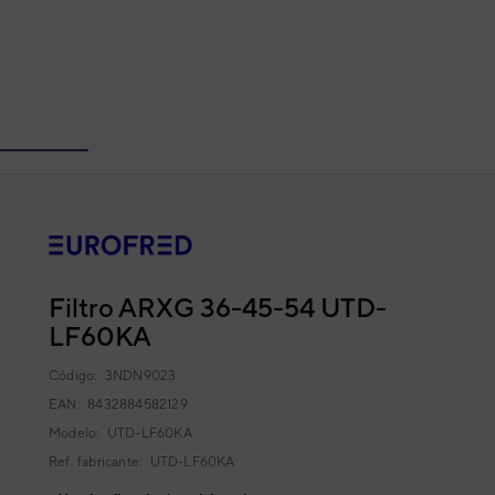
Filtro ARXG 36-45-54 UTD-
LF60KA
Código:
3NDN9023
EAN: 8432884582129
Modelo:
UTD-LF60KA
Ref. fabricante:
UTD-LF60KA