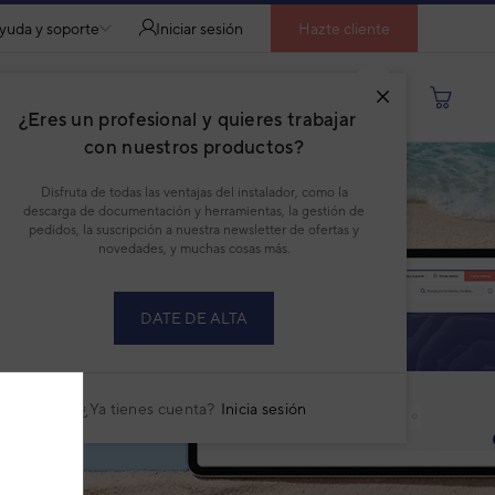
yuda y soporte
Iniciar sesión
Hazte cliente
Buscar por producto, modelo...
¿Eres un profesional y quieres trabajar
con nuestros productos?
Disfruta de todas las ventajas del instalador, como la
descarga de documentación y herramientas, la gestión de
pedidos, la suscripción a nuestra newsletter de ofertas y
novedades, y muchas cosas más.
DATE DE ALTA
¿Ya tienes cuenta?
Inicia sesión