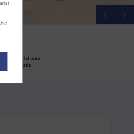
arias
tivo
.
Atención al cliente
personalizada