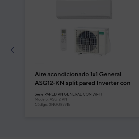
prev
Aire acondicionado 1x1 General
ASG12-KN split pared Inverter con
Wi-Fi incluido
Serie
PARED KN GENERAL CON WI-FI
Modelo: ASG12 KN
Código: 3NGG89915