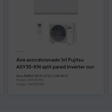
Aire acondicionado 1x1 Fujitsu
ASY35-KN split pared Inverter con
Wi-Fi incluido
Serie
PARED KN FUJITSU CON WI-FI
Modelo: ASY35-KN
Código: 3NGF89915