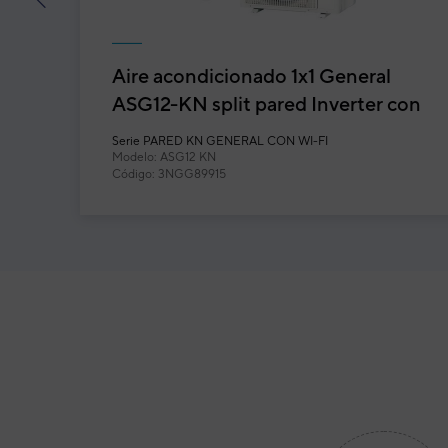
prev
Aire acondicionado 1x1 General
ASG12-KN split pared Inverter con
Wi-Fi incluido
Serie
PARED KN GENERAL CON WI-FI
Modelo: ASG12 KN
Código: 3NGG89915