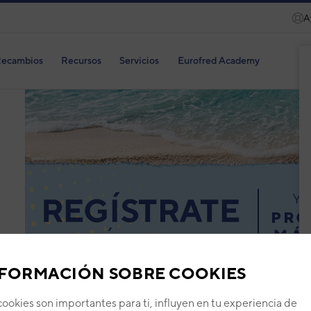
A
ecambios
Recursos
Servicios
Eurofred Academy
FORMACIÓN SOBRE COOKIES
cookies son importantes para ti, influyen en tu experiencia de