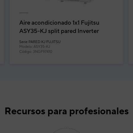
Aire acondicionado 1x1 Fujitsu
ASY35-KJ split pared Inverter
blanco
Serie
PARED KJ FUJITSU
Modelo: ASY35-KJ
Código: 3NGF97410
Recursos para profesionales