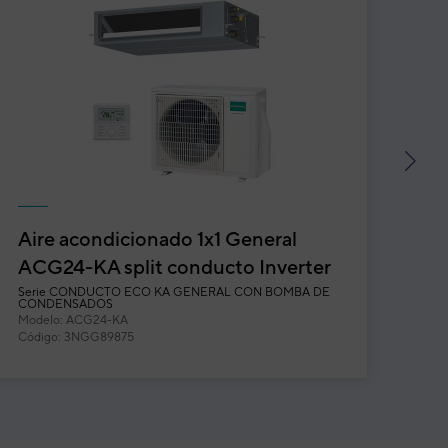
next
Aire acondicionado 1x1 General
Bo
ACG24-KA split conducto Inverter
He
con bomba de condensados
Serie
CONDUCTO ECO KA GENERAL CON BOMBA DE
CONDENSADOS
Serie
Modelo: ACG24-KA
Mode
Código: 3NGG89875
Códi