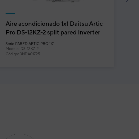
next
Aire acondicionado 1x1 Daitsu Artic
Air
Pro DS-12KZ-2 split pared Inverter
AC
co
Serie
Serie
PARED ARTIC PRO 1X1
CON
Modelo: DS-12KZ-2
Mode
Código: 3NDA01725
Códi