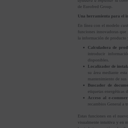
ayudará a impulsar la conv
de Eurofred Group.
Una herramienta para el i
En línea con el modelo
cus
funciones innovadoras que p
la información de producto 
Calculadora de prod
introducir informaci
disponibles.
Localizador de insta
su área mediante esta
mantenimiento de sus 
Buscador de documen
etiquetas energéticas 
Acceso al e-commer
recambios General a tr
Estas funciones en el nuevo
visualmente intuitiva y en 