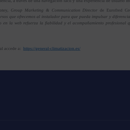
ciencia, a través de una navegación fácil y una experiencia de usuario int
Botey,
Group Marketing & Communication Director
de Eurofred G
rsos que ofrecemos al instalador para que pueda impulsar y diferenci
do en la web refuerza la fiabilidad y el acompañamiento profesional
al accede a:
https://general-climatizacion.es/