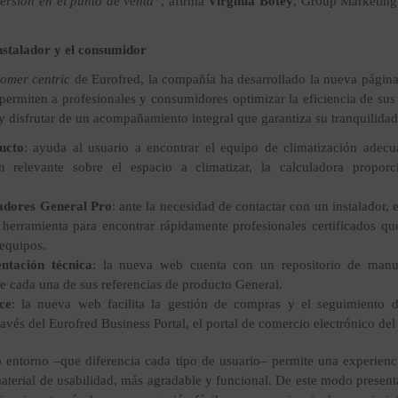
ersión en el punto de venta”
, afirma
Virginia Botey
, Group Marketin
nstalador y el consumidor
tomer centric
de Eurofred, la compañía ha desarrollado la nueva págin
ermiten a profesionales y consumidores optimizar la eficiencia de sus
y disfrutar de un acompañamiento integral que garantiza su tranquilidad
ucto
: ayuda al usuario a encontrar el equipo de climatización adec
ón relevante sobre el espacio a climatizar, la calculadora propor
ladores General Pro
: ante la necesidad de contactar con un instalador,
 herramienta para encontrar rápidamente profesionales certificados qu
equipos.
tación técnica
: la nueva web cuenta con un repositorio de manua
de cada una de sus referencias de producto General.
ce
: la nueva web facilita la gestión de compras y el seguimiento 
avés del Eurofred Business Portal, el portal de comercio electrónico del
 entorno –que diferencia cada tipo de usuario– permite una experienc
material de usabilidad, más agradable y funcional. De este modo presen