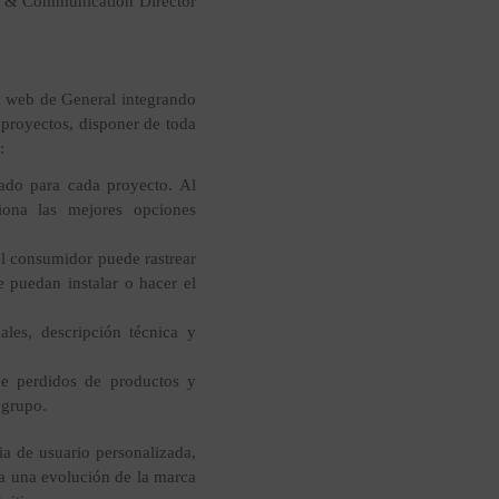
g & Communication Director
a web de General integrando
 proyectos, disponer de toda
:
uado para cada proyecto. Al
ciona las mejores opciones
 el consumidor puede rastrear
e puedan instalar o hacer el
les, descripción técnica y
de perdidos de productos y
 grupo.
ia de usuario personalizada,
ta una evolución de la marca