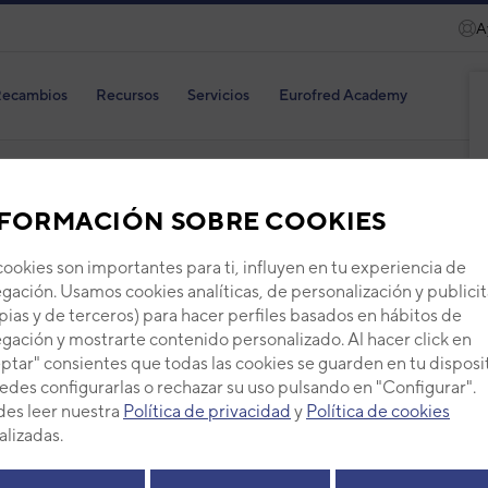
A
ecambios
Recursos
Servicios
Eurofred Academy
 DE GE...
FORMACIÓN SOBRE COOKIES
cookies son importantes para ti, influyen en tu experiencia de
 lanza nueva web de Gen
gación. Usamos cookies analíticas, de personalización y publicit
pias y de terceros) para hacer perfiles basados en hábitos de
idades y contenidos exc
gación y mostrarte contenido personalizado. Al hacer click en
ptar" consientes que todas las cookies se guarden en tu disposi
stalador y el usuario final
edes configurarlas o rechazar su uso pulsando en "Configurar".
es leer nuestra
Política de privacidad
y
Política de cookies
alizadas.