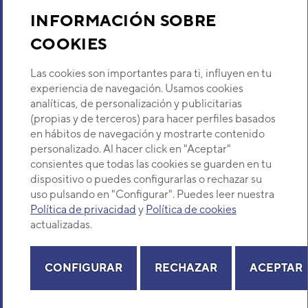
Sobre Nosotros
INFORMACIÓN SOBRE
COOKIES
Descubre Eurofred
Las cookies son importantes para ti, influyen en tu
Dónde Estamos
experiencia de navegación. Usamos cookies
analíticas, de personalización y publicitarias
(propias y de terceros) para hacer perfiles basados
¿Buscas un servicio técnico?
en hábitos de navegación y mostrarte contenido
Provincia
personalizado. Al hacer click en "Aceptar"
Selecciona provincia
consientes que todas las cookies se guarden en tu
dispositivo o puedes configurarlas o rechazar su
uso pulsando en "Configurar". Puedes leer nuestra
Política de privacidad
y
Política de cookies
actualizadas.
Copyright© 2026 Eurofred S.A
Aviso legal
Política de Privacidad
Política de Cookies
Mapa Web
CONFIGURAR
RECHAZAR
ACEPTAR