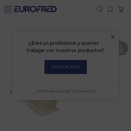
text.skipToContent
text.skipToNavigation
¿Eres un profesional y quieres
trabajar con nuestros productos?
DATE DE ALTA
¿Ya tienes cuenta?
Inicia sesión
prev
next