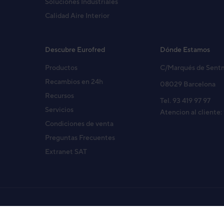
Soluciones Industriales
Calidad Aire Interior
Descubre Eurofred
Dónde Estamos
Productos
C/Marqués de Sent
Recambios en 24h
08029 Barcelona
Recursos
Tel. 93 419 97 97
Servicios
Atencion al cliente:
Condiciones de venta
Preguntas Frecuentes
Extranet SAT
Copyright© 2026 Eurofred S.A