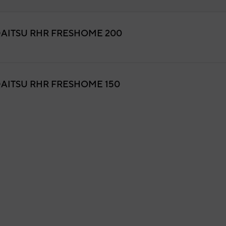
AITSU RHR FRESHOME 200
a delantera
9ASB0012
igo:
A00102_DF_1-2_EVO_COVER_L
fabricante:
AITSU RHR FRESHOME 150