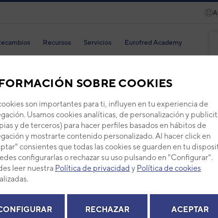
A
ecambios
Recursos
Servicios
Eurofred Academy
FORMACIÓN SOBRE COOKIES
cookies son importantes para ti, influyen en tu experiencia de
gación. Usamos cookies analíticas, de personalización y publicit
Tapa
pias y de terceros) para hacer perfiles basados en hábitos de
gación y mostrarte contenido personalizado. Al hacer click en
Código
ptar" consientes que todas las cookies se guarden en tu disposi
Ref. fab
edes configurarlas o rechazar su uso pulsando en "Configurar".
+ Ver de
es leer nuestra
Política de privacidad
y
Política de cookies
alizadas.
PVP -
CONFIGURAR
RECHAZAR
ACEPTAR