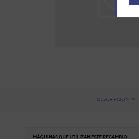
DESCRIPCIÓN
CURRENT
TAB:
Tapa delantera
MÁQUINAS QUE UTILIZAN ESTE RECAMBIO