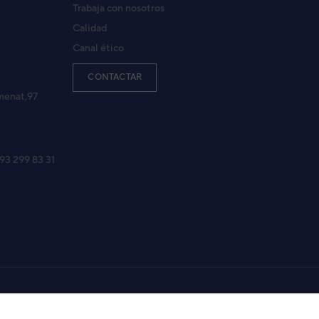
Trabaja con nosotros
Calidad
Canal ético
CONTACTAR
menat,97
 93 299 83 31
Aviso legal
Política de Privacidad
Política de Cookies
Mapa Web