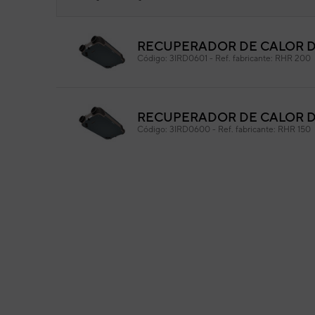
RECUPERADOR DE CALOR D
Tap
Código:
3IRD0601
-
Ref. fabricante:
RHR 200
Cód
Ref. 
ID
RECUPERADOR DE CALOR D
Código:
3IRD0600
-
Ref. fabricante:
RHR 150